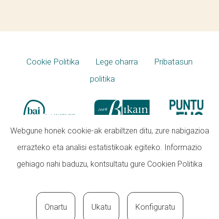
Cookie Politika
Lege oharra
Pribatasun
politika
Webgune honek cookie-ak erabiltzen ditu, zure nabigazioa
errazteko eta analisi estatistikoak egiteko. Informazio
gehiago nahi baduzu, kontsultatu gure
Cookien Politika
Onartu
Ukatu
Konfiguratu