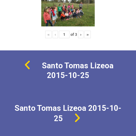
«
‹
of
3
›
»
Santo Tomas Lizeoa
2015-10-25
Santo Tomas Lizeoa 2015-10-
25