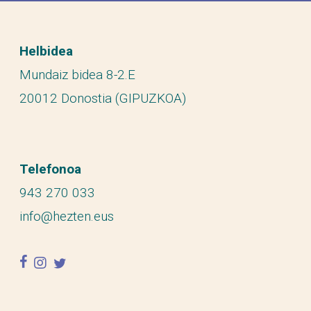
Helbidea
Mundaiz bidea 8-2.E
20012 Donostia (GIPUZKOA)
Telefonoa
943 270 033
info@hezten.eus
facebook
instagram
twitter