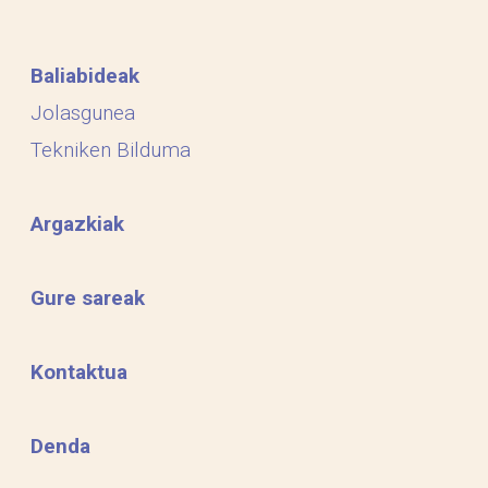
Baliabideak
Jolasgunea
Tekniken Bilduma
Argazkiak
Gure sareak
Kontaktua
Denda