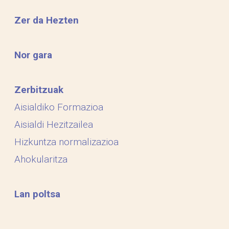
Zer da Hezten
Nor gara
Zerbitzuak
Aisialdiko Formazioa
Aisialdi Hezitzailea
Hizkuntza normalizazioa
Ahokularitza
Lan poltsa