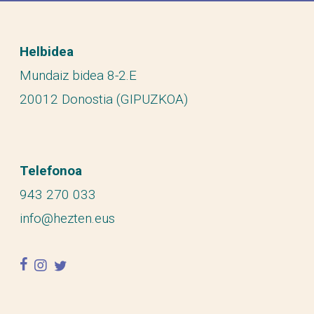
Helbidea
Mundaiz bidea 8-2.E
20012 Donostia (GIPUZKOA)
Telefonoa
943 270 033
info@hezten.eus
facebook
instagram
twitter