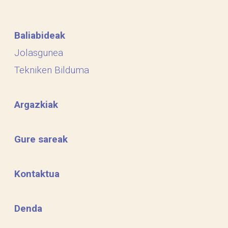
Baliabideak
Jolasgunea
Tekniken Bilduma
Argazkiak
Gure sareak
Kontaktua
Denda