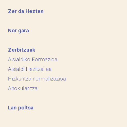
Zer da Hezten
Nor gara
Zerbitzuak
Aisialdiko Formazioa
Aisialdi Hezitzailea
Hizkuntza normalizazioa
Ahokularitza
Lan poltsa