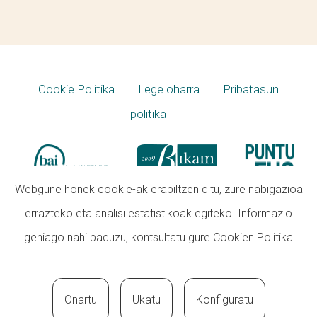
Cookie Politika
Lege oharra
Pribatasun
politika
Webgune honek cookie-ak erabiltzen ditu, zure nabigazioa
errazteko eta analisi estatistikoak egiteko. Informazio
gehiago nahi baduzu, kontsultatu gure
Cookien Politika
Onartu
Ukatu
Konfiguratu