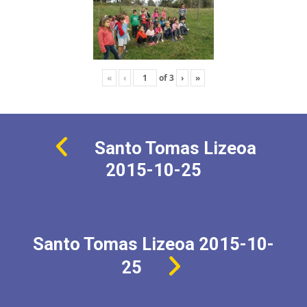
«
‹
of
3
›
»
Santo Tomas Lizeoa
2015-10-25
Santo Tomas Lizeoa 2015-10-
25