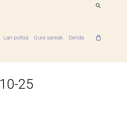
Lan poltsa
Gure sareak
Denda
-10-25