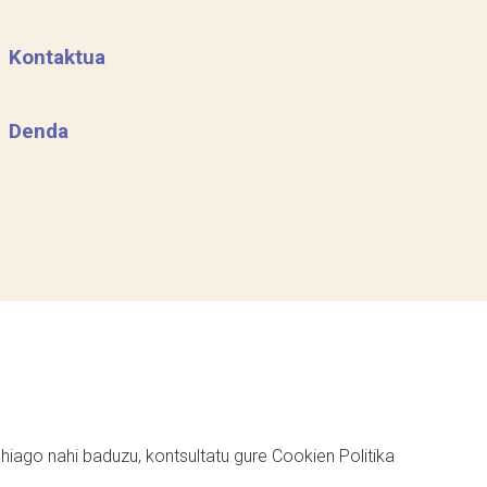
Kontaktua
Denda
ehiago nahi baduzu, kontsultatu gure
Cookien Politika