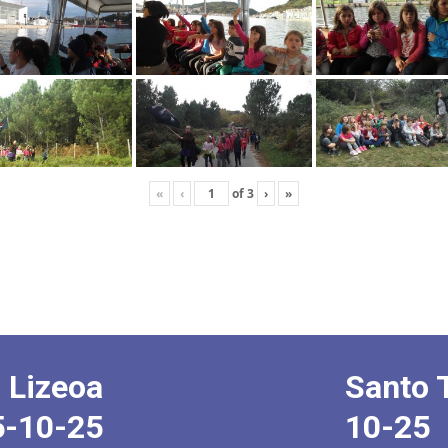
«
‹
of
3
›
»
 Lizeoa
Santo 
5-10-25
10-25