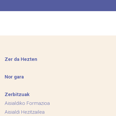
Zer da Hezten
Nor gara
Zerbitzuak
Aisialdiko Formazioa
Aisialdi Hezitzailea