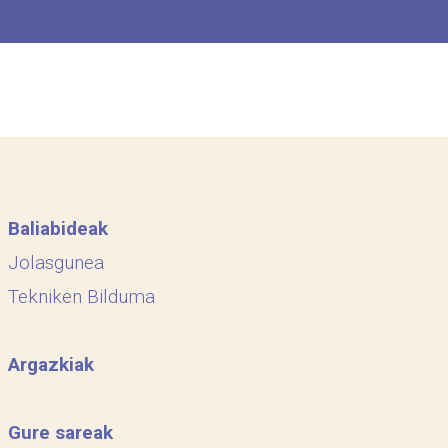
Baliabideak
Jolasgunea
Tekniken Bilduma
Argazkiak
Gure sareak