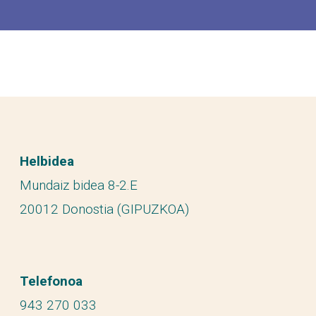
Helbidea
Mundaiz bidea 8-2.E
20012 Donostia (GIPUZKOA)
Telefonoa
943 270 033