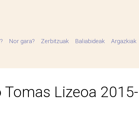
?
Nor gara?
Zerbitzuak
Baliabideak
Argazkiak
 Tomas Lizeoa 2015