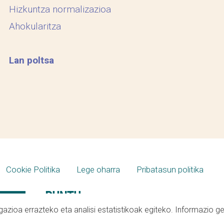
Hizkuntza normalizazioa
Ahokularitza
Lan poltsa
Cookie Politika
Lege oharra
Pribatasun politika
azioa errazteko eta analisi estatistikoak egiteko. Informazio g