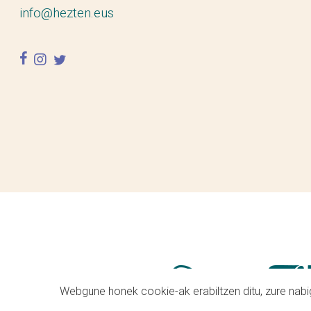
info@hezten.eus
facebook
instagram
twitter
Webgune honek cookie-ak erabiltzen ditu, zure nabig