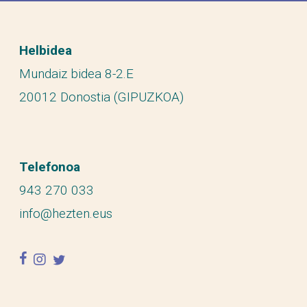
Helbidea
Mundaiz bidea 8-2.E
20012 Donostia (GIPUZKOA)
Telefonoa
943 270 033
info@hezten.eus
facebook
instagram
twitter