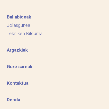
Baliabideak
Jolasgunea
Tekniken Bilduma
Argazkiak
Gure sareak
Kontaktua
Denda