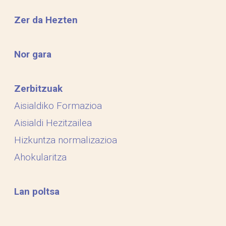
Zer da Hezten
Nor gara
Zerbitzuak
Aisialdiko Formazioa
Aisialdi Hezitzailea
Hizkuntza normalizazioa
Ahokularitza
Lan poltsa