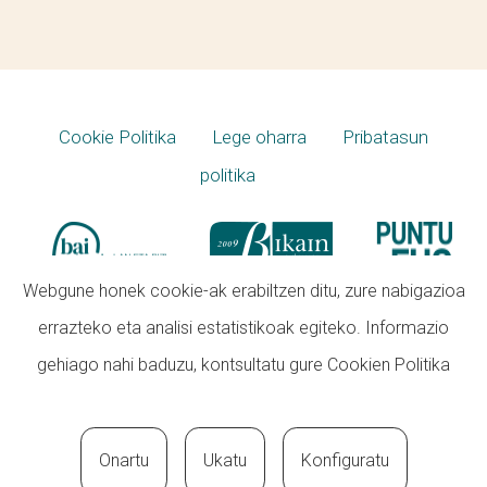
Cookie Politika
Lege oharra
Pribatasun
politika
Webgune honek cookie-ak erabiltzen ditu, zure nabigazioa
errazteko eta analisi estatistikoak egiteko. Informazio
gehiago nahi baduzu, kontsultatu gure
Cookien Politika
Onartu
Ukatu
Konfiguratu