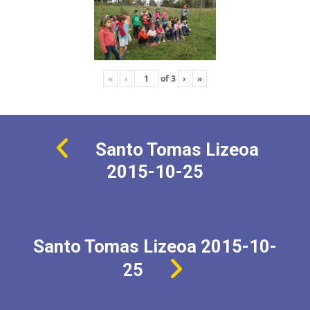
«
‹
of
3
›
»
Santo Tomas Lizeoa
2015-10-25
Santo Tomas Lizeoa 2015-10-
25