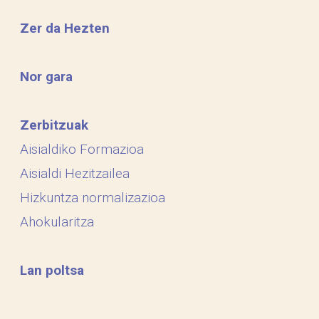
Zer da Hezten
Nor gara
Zerbitzuak
Aisialdiko Formazioa
Aisialdi Hezitzailea
Hizkuntza normalizazioa
Ahokularitza
Lan poltsa