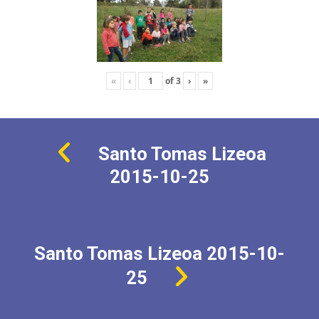
«
‹
of
3
›
»
Santo Tomas Lizeoa
2015-10-25
Santo Tomas Lizeoa 2015-10-
25