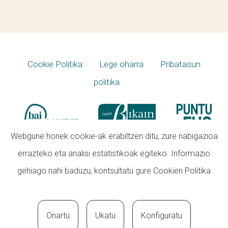
Cookie Politika
Lege oharra
Pribatasun
politika
Webgune honek cookie-ak erabiltzen ditu, zure nabigazioa
errazteko eta analisi estatistikoak egiteko. Informazio
gehiago nahi baduzu, kontsultatu gure
Cookien Politika
Onartu
Ukatu
Konfiguratu