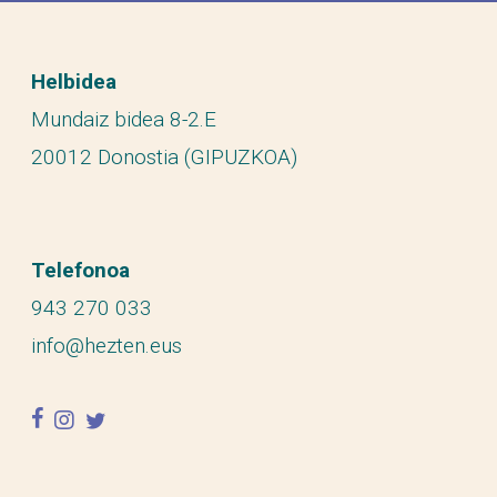
Helbidea
Mundaiz bidea 8-2.E
20012 Donostia (GIPUZKOA)
Telefonoa
943 270 033
info@hezten.eus
facebook
instagram
twitter