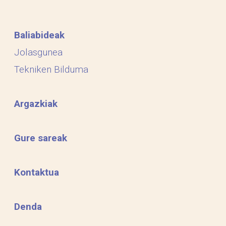
Baliabideak
Jolasgunea
Tekniken Bilduma
Argazkiak
Gure sareak
Kontaktua
Denda