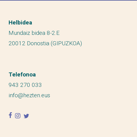
Helbidea
Mundaiz bidea 8-2.E
20012 Donostia (GIPUZKOA)
Telefonoa
943 270 033
info@hezten.eus
facebook
instagram
twitter