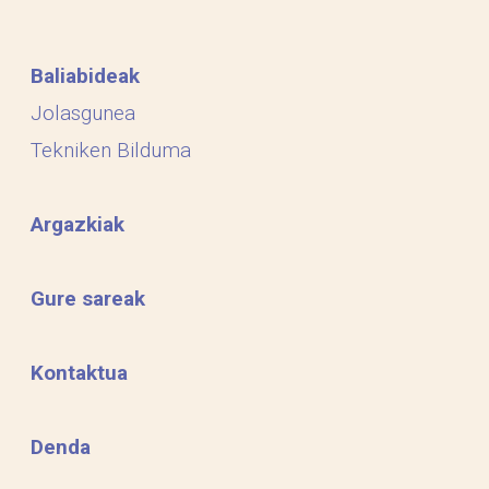
Baliabideak
Jolasgunea
Tekniken Bilduma
Argazkiak
Gure sareak
Kontaktua
Denda