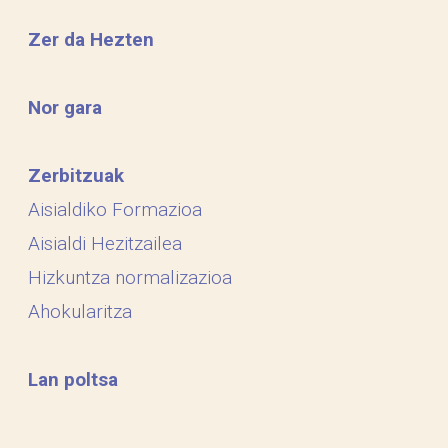
Zer da Hezten
Nor gara
Zerbitzuak
Aisialdiko Formazioa
Aisialdi Hezitzailea
Hizkuntza normalizazioa
Ahokularitza
Lan poltsa