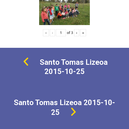
«
‹
of
3
›
»
Santo Tomas Lizeoa
2015-10-25
Santo Tomas Lizeoa 2015-10-
25