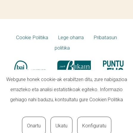
Cookie Politika
Lege oharra
Pribatasun
politika
Webgune honek cookie-ak erabiltzen ditu, zure nabigazioa
errazteko eta analisi estatistikoak egiteko. Informazio
gehiago nahi baduzu, kontsultatu gure
Cookien Politika
Onartu
Ukatu
Konfiguratu