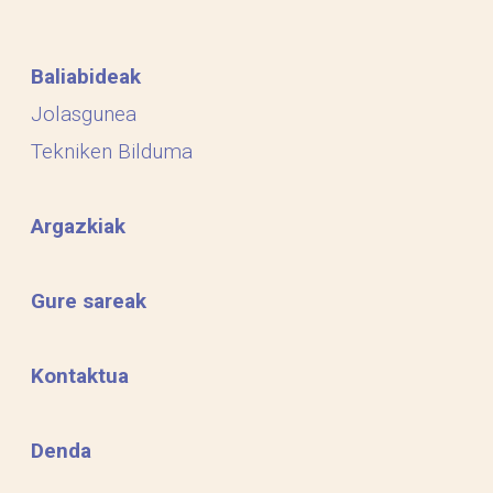
Baliabideak
Jolasgunea
Tekniken Bilduma
Argazkiak
Gure sareak
Kontaktua
Denda