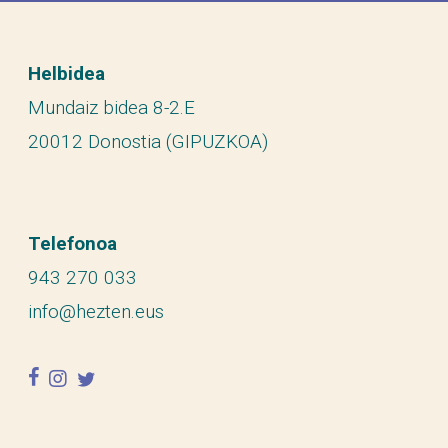
Helbidea
Mundaiz bidea 8-2.E
20012 Donostia (GIPUZKOA)
Telefonoa
943 270 033
info@hezten.eus
facebook
instagram
twitter