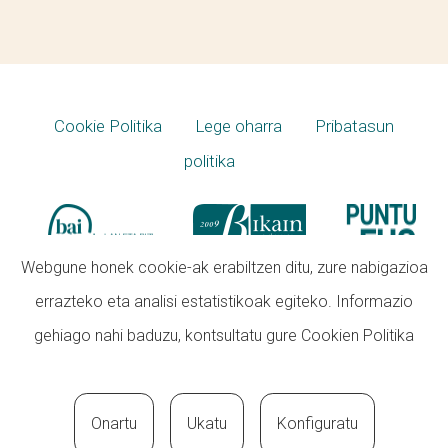
Cookie Politika
Lege oharra
Pribatasun
politika
Webgune honek cookie-ak erabiltzen ditu, zure nabigazioa
errazteko eta analisi estatistikoak egiteko. Informazio
gehiago nahi baduzu, kontsultatu gure
Cookien Politika
Onartu
Ukatu
Konfiguratu