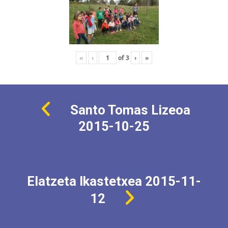
«
‹
of
3
›
»
Santo Tomas Lizeoa
2015-10-25
Elatzeta Ikastetxea 2015-11-
12