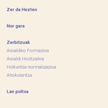
Zer da Hezten
Nor gara
Zerbitzuak
Aisialdiko Formazioa
Aisialdi Hezitzailea
Hizkuntza normalizazioa
Ahokularitza
Lan poltsa