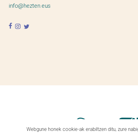
info@hezten.eus
facebook
instagram
twitter
Webgune honek cookie-ak erabiltzen ditu, zure nabig