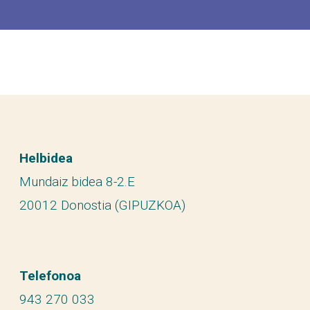
Helbidea
Mundaiz bidea 8-2.E
20012 Donostia (GIPUZKOA)
Telefonoa
943 270 033