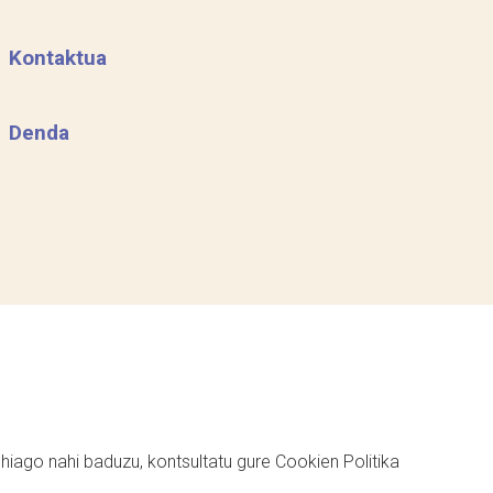
Kontaktua
Denda
ehiago nahi baduzu, kontsultatu gure
Cookien Politika