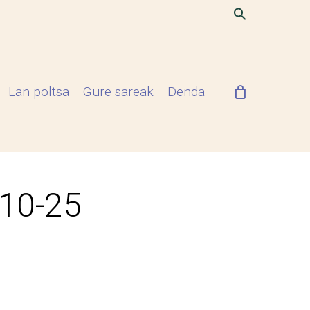
Lan poltsa
Gure sareak
Denda
-10-25