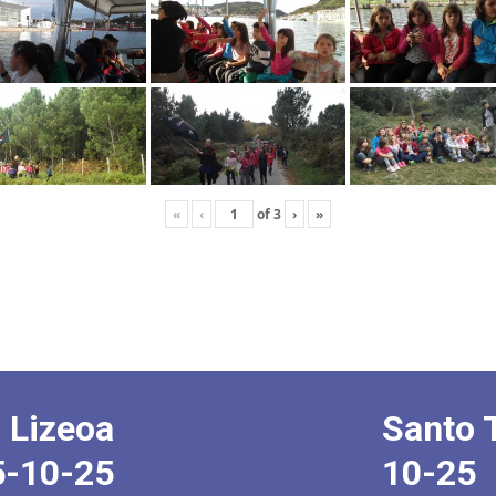
«
‹
of
3
›
»
 Lizeoa
Santo 
5-10-25
10-25