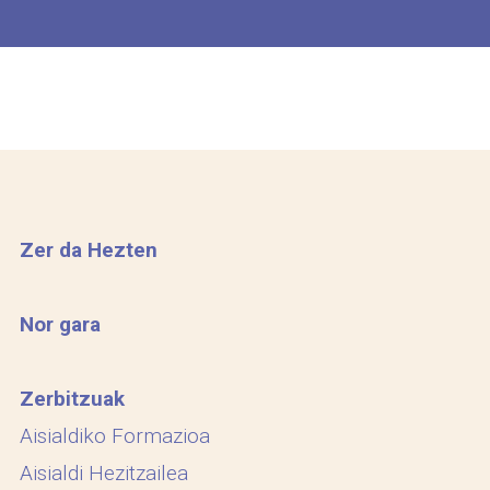
Zer da Hezten
Nor gara
Zerbitzuak
Aisialdiko Formazioa
Aisialdi Hezitzailea