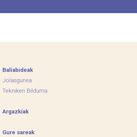
Baliabideak
Jolasgunea
Tekniken Bilduma
Argazkiak
Gure sareak