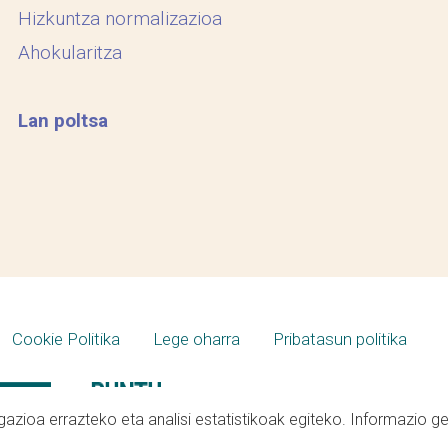
Hizkuntza normalizazioa
Ahokularitza
Lan poltsa
Cookie Politika
Lege oharra
Pribatasun politika
azioa errazteko eta analisi estatistikoak egiteko. Informazio g