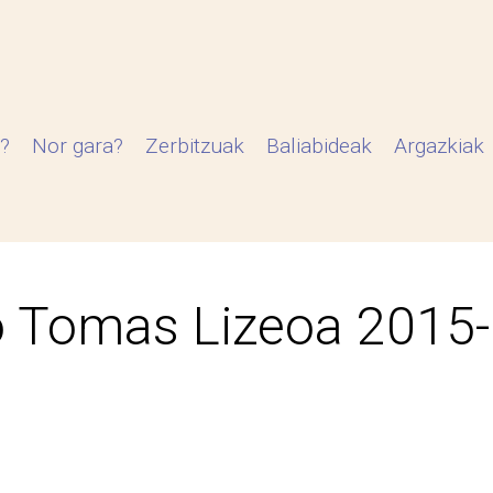
?
Nor gara?
Zerbitzuak
Baliabideak
Argazkiak
 Tomas Lizeoa 2015