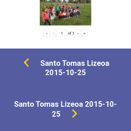
«
‹
of
3
›
»
Santo Tomas Lizeoa
2015-10-25
Santo Tomas Lizeoa 2015-10-
25