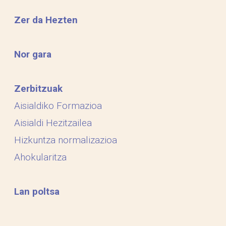
Zer da Hezten
Nor gara
Zerbitzuak
Aisialdiko Formazioa
Aisialdi Hezitzailea
Hizkuntza normalizazioa
Ahokularitza
Lan poltsa