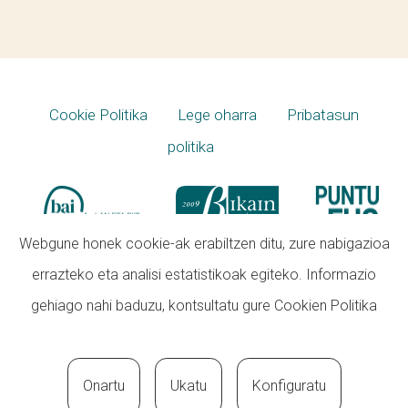
Cookie Politika
Lege oharra
Pribatasun
politika
Webgune honek cookie-ak erabiltzen ditu, zure nabigazioa
errazteko eta analisi estatistikoak egiteko. Informazio
gehiago nahi baduzu, kontsultatu gure
Cookien Politika
Onartu
Ukatu
Konfiguratu