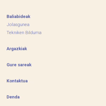
Baliabideak
Jolasgunea
Tekniken Bilduma
Argazkiak
Gure sareak
Kontaktua
Denda