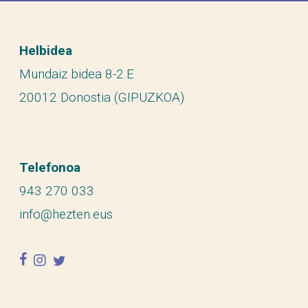
Helbidea
Mundaiz bidea 8-2.E
20012 Donostia (GIPUZKOA)
Telefonoa
943 270 033
info@hezten.eus
facebook
instagram
twitter