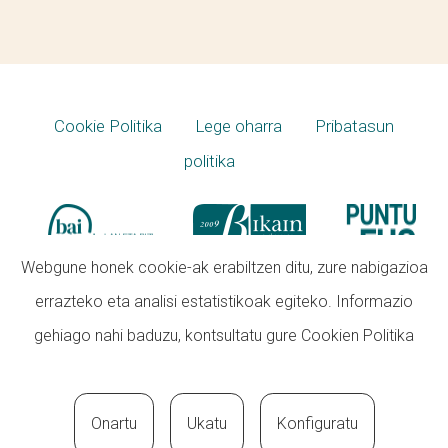
Cookie Politika
Lege oharra
Pribatasun
politika
Webgune honek cookie-ak erabiltzen ditu, zure nabigazioa
errazteko eta analisi estatistikoak egiteko. Informazio
gehiago nahi baduzu, kontsultatu gure
Cookien Politika
Onartu
Ukatu
Konfiguratu