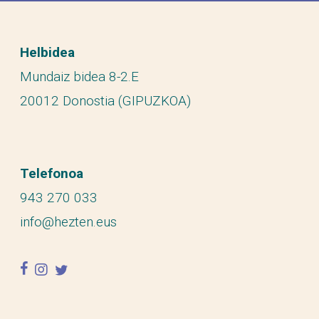
Helbidea
Mundaiz bidea 8-2.E
20012 Donostia (GIPUZKOA)
Telefonoa
943 270 033
info@hezten.eus
facebook
instagram
twitter