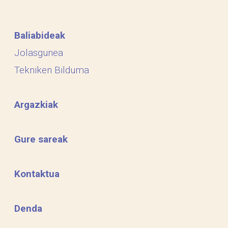
Baliabideak
Jolasgunea
Tekniken Bilduma
Argazkiak
Gure sareak
Kontaktua
Denda