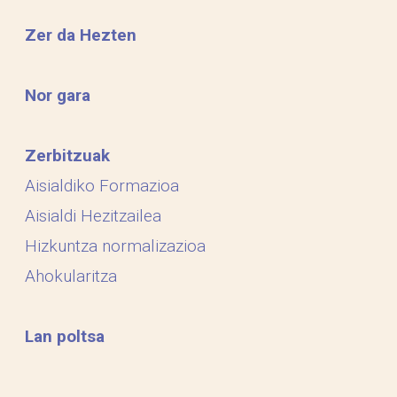
Zer da Hezten
Nor gara
Zerbitzuak
Aisialdiko Formazioa
Aisialdi Hezitzailea
Hizkuntza normalizazioa
Ahokularitza
Lan poltsa