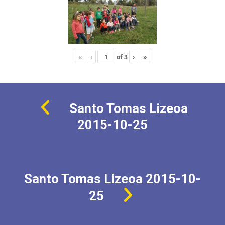
«
‹
of
3
›
»
Santo Tomas Lizeoa
2015-10-25
Santo Tomas Lizeoa 2015-10-
25