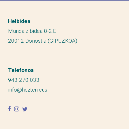
Helbidea
Mundaiz bidea 8-2.E
20012 Donostia (GIPUZKOA)
Telefonoa
943 270 033
info@hezten.eus
facebook
instagram
twitter