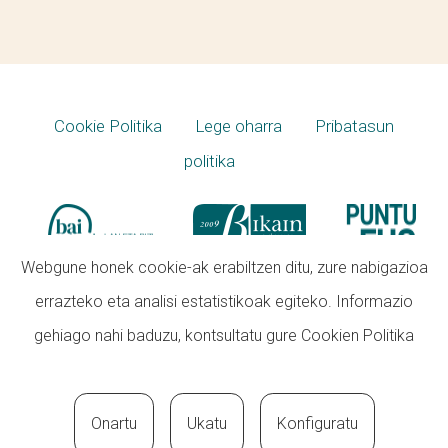
Cookie Politika
Lege oharra
Pribatasun
politika
Webgune honek cookie-ak erabiltzen ditu, zure nabigazioa
errazteko eta analisi estatistikoak egiteko. Informazio
gehiago nahi baduzu, kontsultatu gure
Cookien Politika
Onartu
Ukatu
Konfiguratu