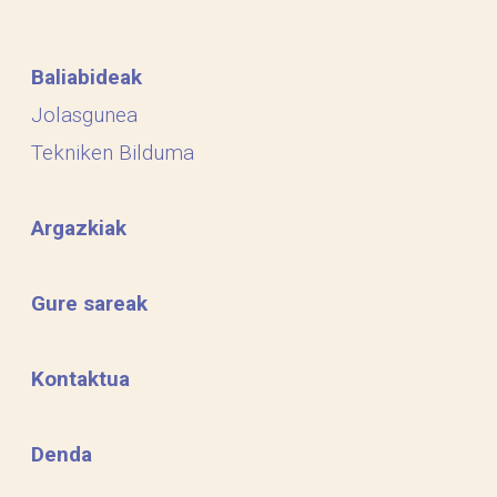
Baliabideak
Jolasgunea
Tekniken Bilduma
Argazkiak
Gure sareak
Kontaktua
Denda