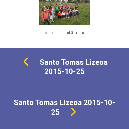
«
‹
of
3
›
»
Santo Tomas Lizeoa
2015-10-25
Santo Tomas Lizeoa 2015-10-
25