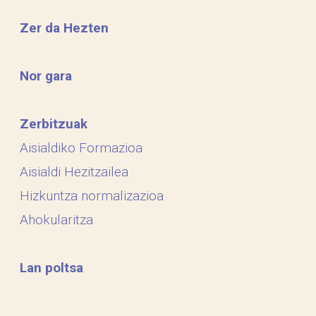
Zer da Hezten
Nor gara
Zerbitzuak
Aisialdiko Formazioa
Aisialdi Hezitzailea
Hizkuntza normalizazioa
Ahokularitza
Lan poltsa