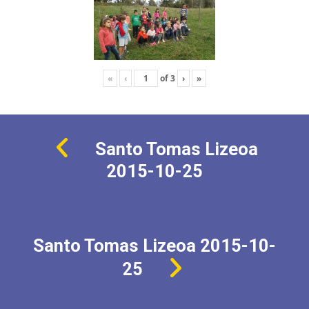
«
‹
of
3
›
»
Santo Tomas Lizeoa
2015-10-25
Santo Tomas Lizeoa 2015-10-
25