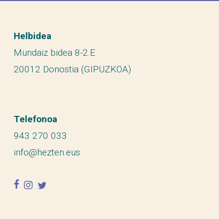
Helbidea
Mundaiz bidea 8-2.E
20012 Donostia (GIPUZKOA)
Telefonoa
943 270 033
info@hezten.eus
facebook
instagram
twitter