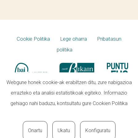
Cookie Politika
Lege oharra
Pribatasun
politika
Webgune honek cookie-ak erabiltzen ditu, zure nabigazioa
errazteko eta analisi estatistikoak egiteko. Informazio
gehiago nahi baduzu, kontsultatu gure
Cookien Politika
Onartu
Ukatu
Konfiguratu