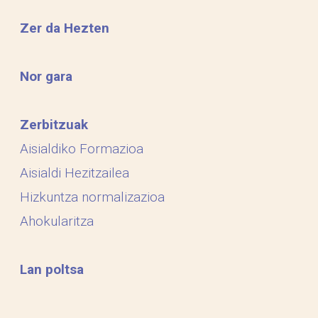
Zer da Hezten
Nor gara
Zerbitzuak
Aisialdiko Formazioa
Aisialdi Hezitzailea
Hizkuntza normalizazioa
Ahokularitza
Lan poltsa