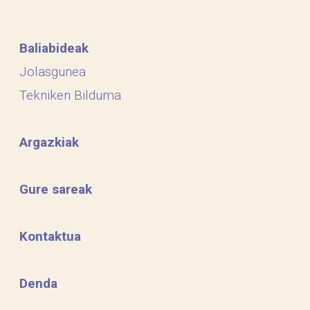
Baliabideak
Jolasgunea
Tekniken Bilduma
Argazkiak
Gure sareak
Kontaktua
Denda