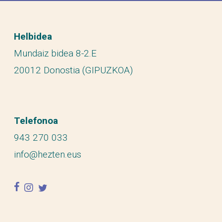
Helbidea
Mundaiz bidea 8-2.E
20012 Donostia (GIPUZKOA)
Telefonoa
943 270 033
info@hezten.eus
facebook
instagram
twitter