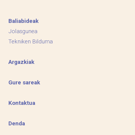
Baliabideak
Jolasgunea
Tekniken Bilduma
Argazkiak
Gure sareak
Kontaktua
Denda