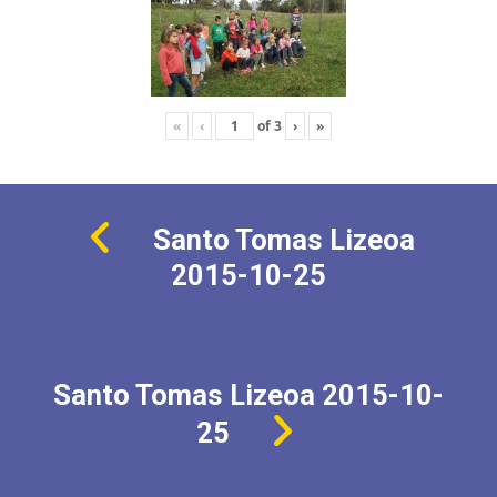
«
‹
of
3
›
»
Santo Tomas Lizeoa
2015-10-25
Santo Tomas Lizeoa 2015-10-
25