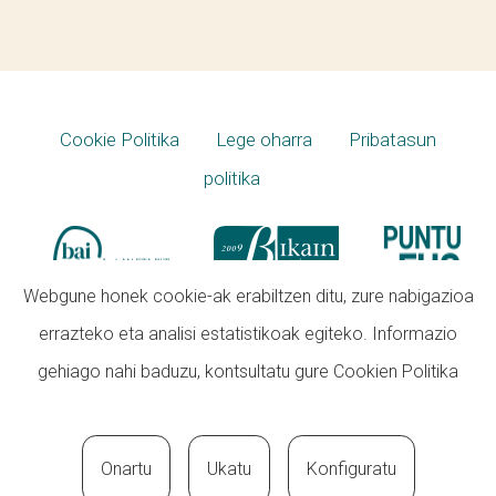
Cookie Politika
Lege oharra
Pribatasun
politika
Webgune honek cookie-ak erabiltzen ditu, zure nabigazioa
errazteko eta analisi estatistikoak egiteko. Informazio
gehiago nahi baduzu, kontsultatu gure
Cookien Politika
Onartu
Ukatu
Konfiguratu