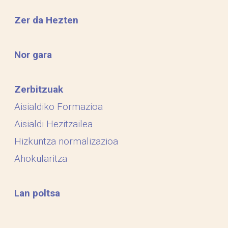
Zer da Hezten
Nor gara
Zerbitzuak
Aisialdiko Formazioa
Aisialdi Hezitzailea
Hizkuntza normalizazioa
Ahokularitza
Lan poltsa