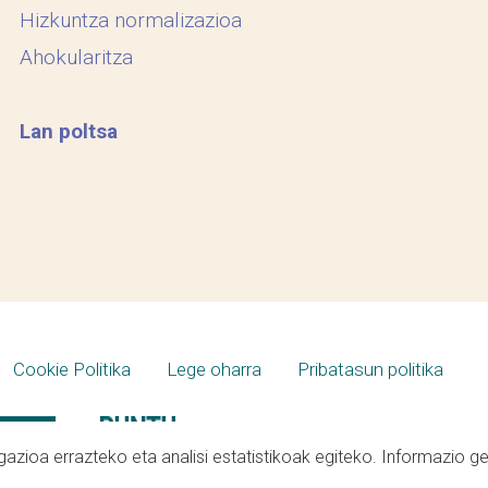
Hizkuntza normalizazioa
Ahokularitza
Lan poltsa
Cookie Politika
Lege oharra
Pribatasun politika
azioa errazteko eta analisi estatistikoak egiteko. Informazio g