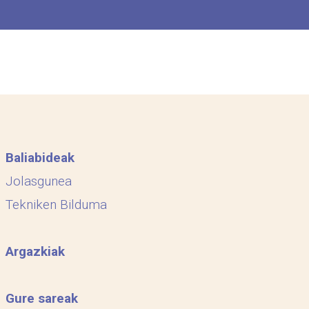
Baliabideak
Jolasgunea
Tekniken Bilduma
Argazkiak
Gure sareak