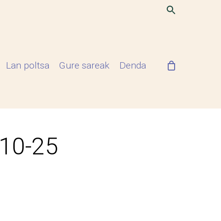
Lan poltsa
Gure sareak
Denda
-10-25