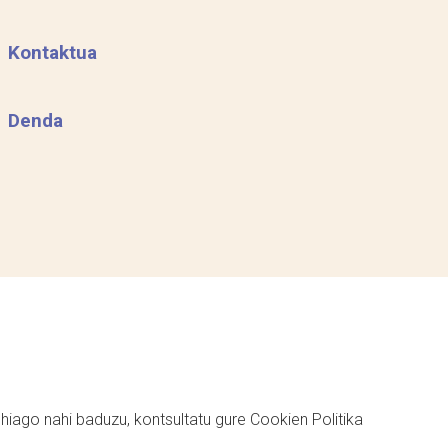
Kontaktua
Denda
ehiago nahi baduzu, kontsultatu gure
Cookien Politika