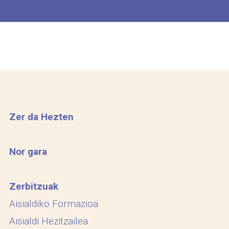
Zer da Hezten
Nor gara
Zerbitzuak
Aisialdiko Formazioa
Aisialdi Hezitzailea