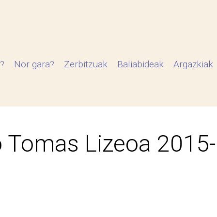
?
Nor gara?
Zerbitzuak
Baliabideak
Argazkiak
 Tomas Lizeoa 2015