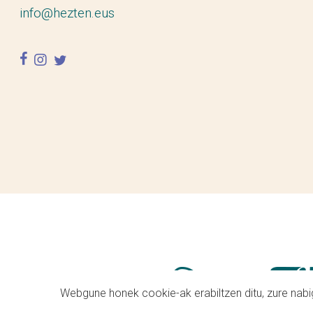
info@hezten.eus
facebook
instagram
twitter
Webgune honek cookie-ak erabiltzen ditu, zure nabig