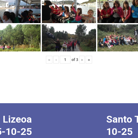
«
‹
of
3
›
»
 Lizeoa
Santo 
5-10-25
10-25