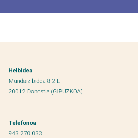
Helbidea
Mundaiz bidea 8-2.E
20012 Donostia (GIPUZKOA)
Telefonoa
943 270 033