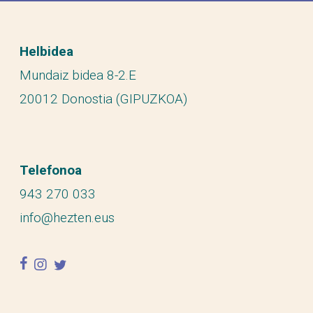
Helbidea
Mundaiz bidea 8-2.E
20012 Donostia (GIPUZKOA)
Telefonoa
943 270 033
info@hezten.eus
facebook
instagram
twitter