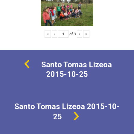
«
‹
of
3
›
»
Santo Tomas Lizeoa
2015-10-25
Santo Tomas Lizeoa 2015-10-
25