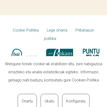
Cookie Politika
Lege oharra
Pribatasun
politika
Webgune honek cookie-ak erabiltzen ditu, zure nabigazioa
errazteko eta analisi estatistikoak egiteko. Informazio
gehiago nahi baduzu, kontsultatu gure
Cookien Politika
Onartu
Ukatu
Konfiguratu