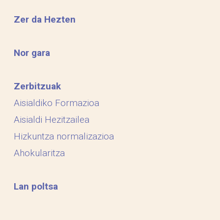
Zer da Hezten
Nor gara
Zerbitzuak
Aisialdiko Formazioa
Aisialdi Hezitzailea
Hizkuntza normalizazioa
Ahokularitza
Lan poltsa