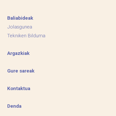
Baliabideak
Jolasgunea
Tekniken Bilduma
Argazkiak
Gure sareak
Kontaktua
Denda