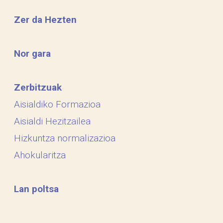
Zer da Hezten
Nor gara
Zerbitzuak
Aisialdiko Formazioa
Aisialdi Hezitzailea
Hizkuntza normalizazioa
Ahokularitza
Lan poltsa