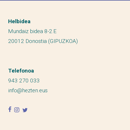
Helbidea
Mundaiz bidea 8-2.E
20012 Donostia (GIPUZKOA)
Telefonoa
943 270 033
info@hezten.eus
facebook
instagram
twitter