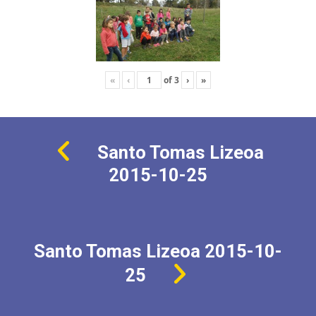
«
‹
of
3
›
»
Santo Tomas Lizeoa
2015-10-25
Santo Tomas Lizeoa 2015-10-
25