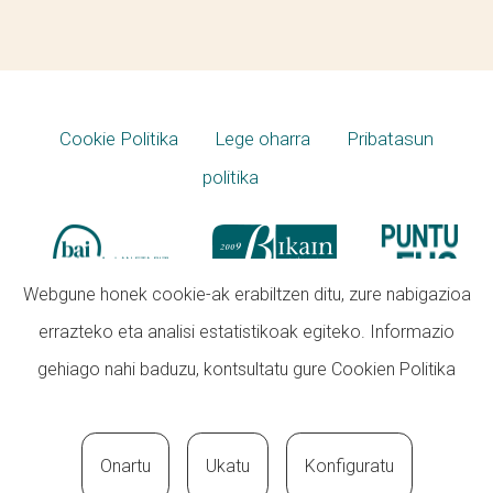
Cookie Politika
Lege oharra
Pribatasun
politika
Webgune honek cookie-ak erabiltzen ditu, zure nabigazioa
errazteko eta analisi estatistikoak egiteko. Informazio
gehiago nahi baduzu, kontsultatu gure
Cookien Politika
Onartu
Ukatu
Konfiguratu