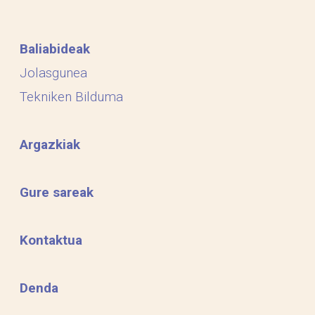
Baliabideak
Jolasgunea
Tekniken Bilduma
Argazkiak
Gure sareak
Kontaktua
Denda