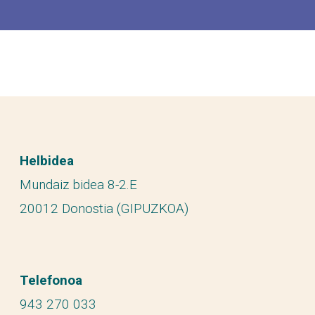
Helbidea
Mundaiz bidea 8-2.E
20012 Donostia (GIPUZKOA)
Telefonoa
943 270 033