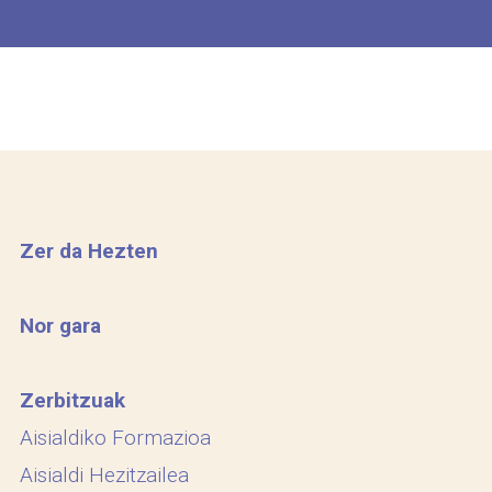
Zer da Hezten
Nor gara
Zerbitzuak
Aisialdiko Formazioa
Aisialdi Hezitzailea