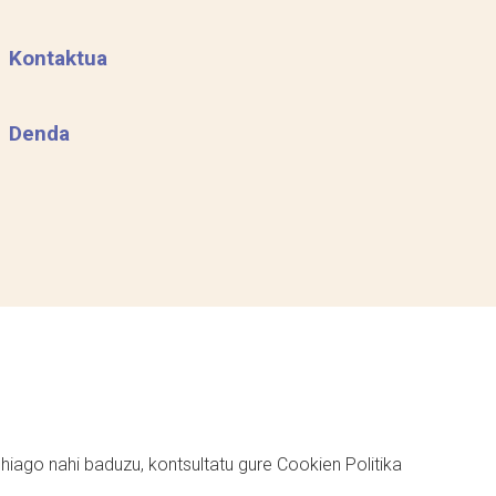
Kontaktua
Denda
ehiago nahi baduzu, kontsultatu gure
Cookien Politika