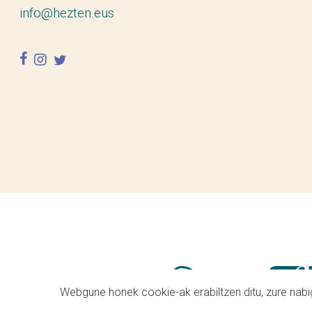
info@hezten.eus
facebook
instagram
twitter
Webgune honek cookie-ak erabiltzen ditu, zure nabig