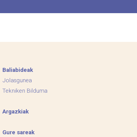
Baliabideak
Jolasgunea
Tekniken Bilduma
Argazkiak
Gure sareak