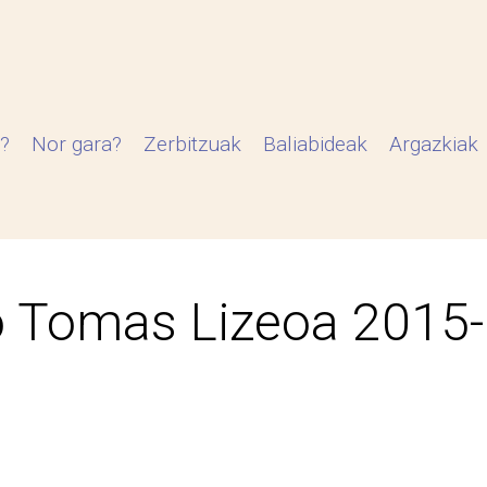
?
Nor gara?
Zerbitzuak
Baliabideak
Argazkiak
 Tomas Lizeoa 2015