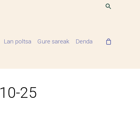
Lan poltsa
Gure sareak
Denda
-10-25