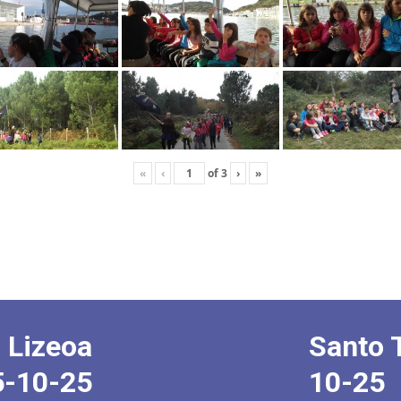
«
‹
of
3
›
»
 Lizeoa
Santo 
5-10-25
10-25