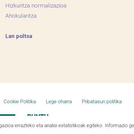
Hizkuntza normalizazioa
Ahokularitza
Lan poltsa
Cookie Politika
Lege oharra
Pribatasun politika
azioa errazteko eta analisi estatistikoak egiteko. Informazio g