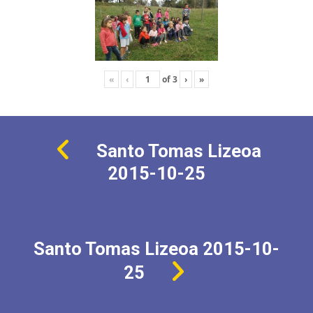
«
‹
of
3
›
»
Santo Tomas Lizeoa
2015-10-25
Santo Tomas Lizeoa 2015-10-
25