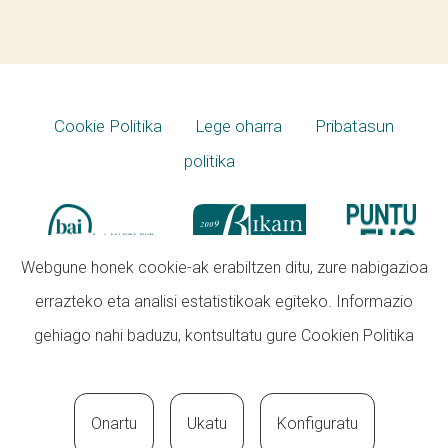
Cookie Politika
Lege oharra
Pribatasun
politika
Webgune honek cookie-ak erabiltzen ditu, zure nabigazioa
errazteko eta analisi estatistikoak egiteko. Informazio
gehiago nahi baduzu, kontsultatu gure
Cookien Politika
Onartu
Ukatu
Konfiguratu