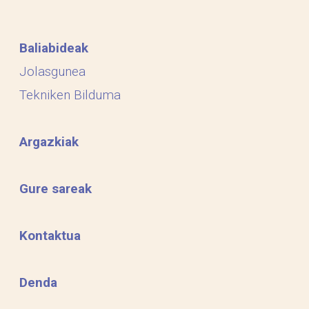
Baliabideak
Jolasgunea
Tekniken Bilduma
Argazkiak
Gure sareak
Kontaktua
Denda