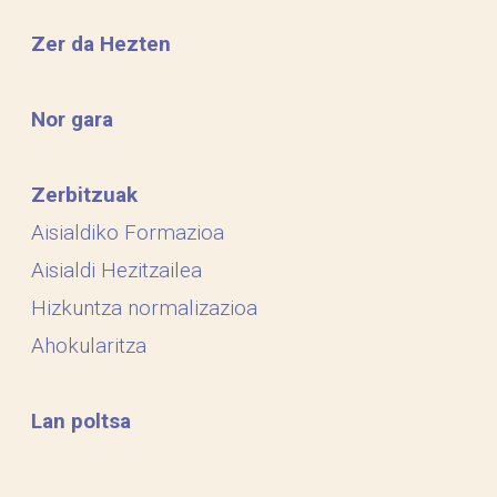
Zer da Hezten
Nor gara
Zerbitzuak
Aisialdiko Formazioa
Aisialdi Hezitzailea
Hizkuntza normalizazioa
Ahokularitza
Lan poltsa