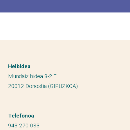
Helbidea
Mundaiz bidea 8-2.E
20012 Donostia (GIPUZKOA)
Telefonoa
943 270 033