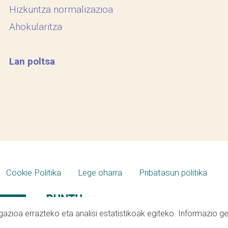
Hizkuntza normalizazioa
Ahokularitza
Lan poltsa
Cookie Politika
Lege oharra
Pribatasun politika
azioa errazteko eta analisi estatistikoak egiteko. Informazio g