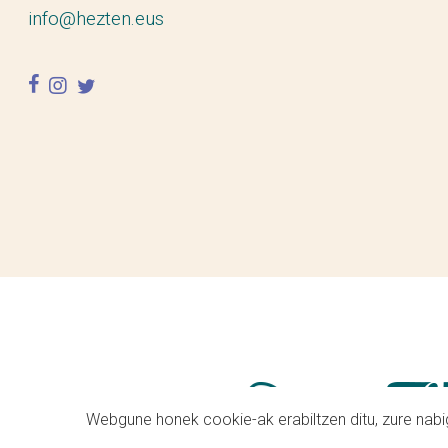
info@hezten.eus
facebook
instagram
twitter
Webgune honek cookie-ak erabiltzen ditu, zure nabig