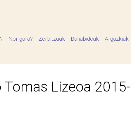
?
Nor gara?
Zerbitzuak
Baliabideak
Argazkiak
 Tomas Lizeoa 2015