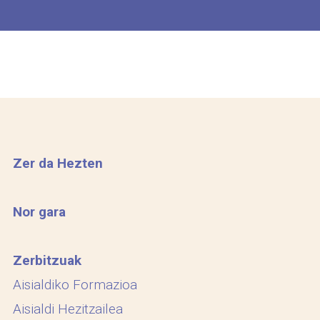
Zer da Hezten
Nor gara
Zerbitzuak
Aisialdiko Formazioa
Aisialdi Hezitzailea