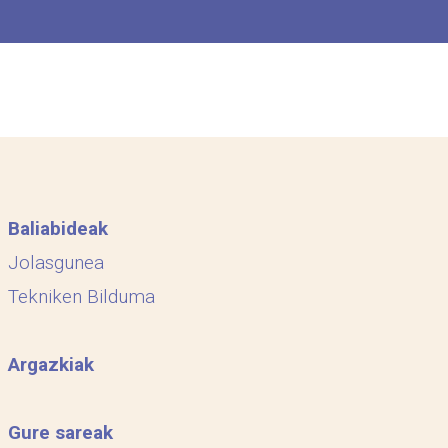
Baliabideak
Jolasgunea
Tekniken Bilduma
Argazkiak
Gure sareak