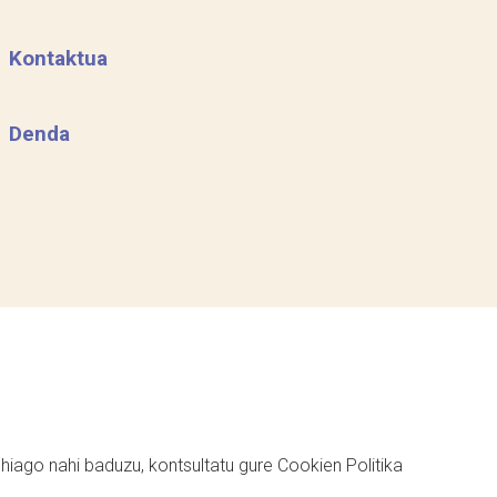
Kontaktua
Denda
ehiago nahi baduzu, kontsultatu gure
Cookien Politika