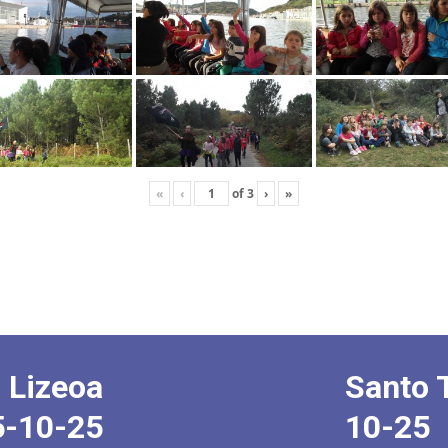
«
‹
of
3
›
»
 Lizeoa
Santo 
5-10-25
10-25