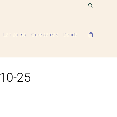
Lan poltsa
Gure sareak
Denda
-10-25