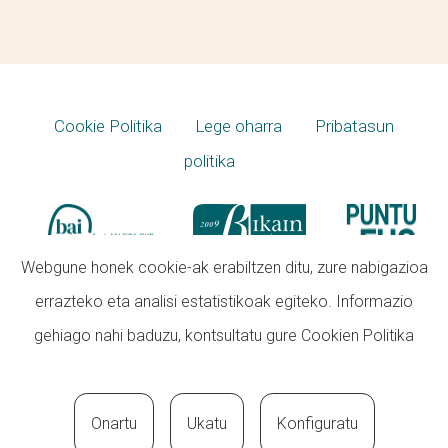
Cookie Politika
Lege oharra
Pribatasun
politika
Webgune honek cookie-ak erabiltzen ditu, zure nabigazioa
errazteko eta analisi estatistikoak egiteko. Informazio
gehiago nahi baduzu, kontsultatu gure
Cookien Politika
Onartu
Ukatu
Konfiguratu