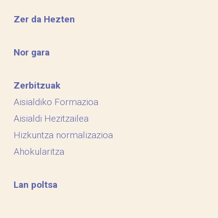
Zer da Hezten
Nor gara
Zerbitzuak
Aisialdiko Formazioa
Aisialdi Hezitzailea
Hizkuntza normalizazioa
Ahokularitza
Lan poltsa