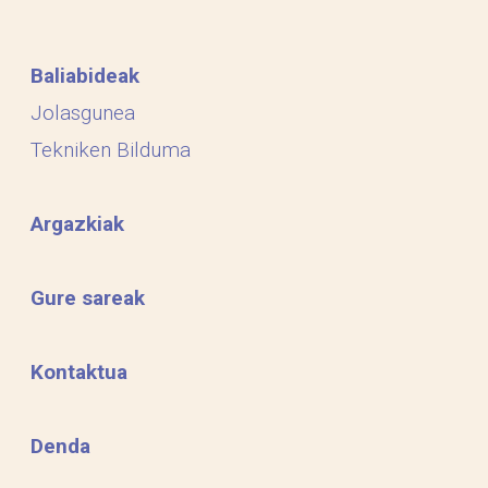
Baliabideak
Jolasgunea
Tekniken Bilduma
Argazkiak
Gure sareak
Kontaktua
Denda