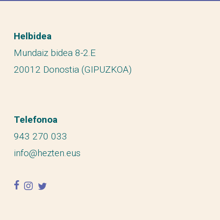
Helbidea
Mundaiz bidea 8-2.E
20012 Donostia (GIPUZKOA)
Telefonoa
943 270 033
info@hezten.eus
facebook
instagram
twitter