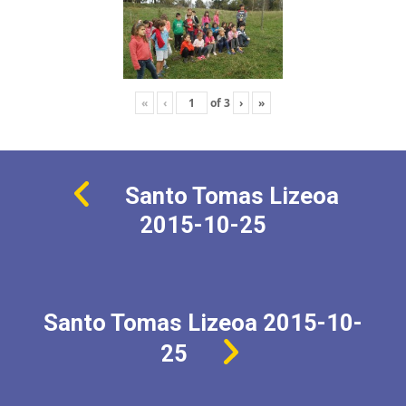
«
‹
of
3
›
»
Santo Tomas Lizeoa
2015-10-25
Santo Tomas Lizeoa 2015-10-
25