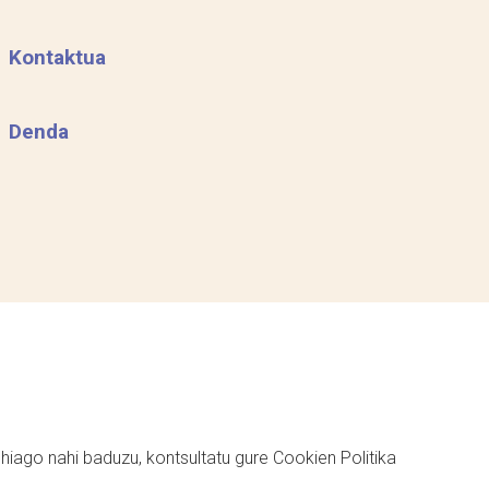
Kontaktua
Denda
ehiago nahi baduzu, kontsultatu gure
Cookien Politika