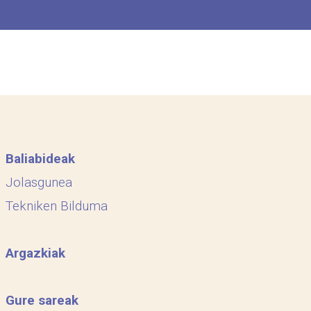
Baliabideak
Jolasgunea
Tekniken Bilduma
Argazkiak
Gure sareak