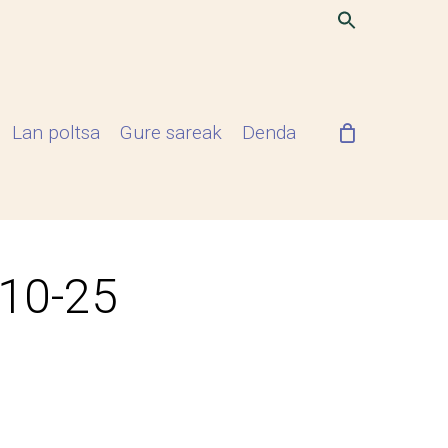
Lan poltsa
Gure sareak
Denda
-10-25