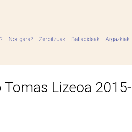
?
Nor gara?
Zerbitzuak
Baliabideak
Argazkiak
 Tomas Lizeoa 2015