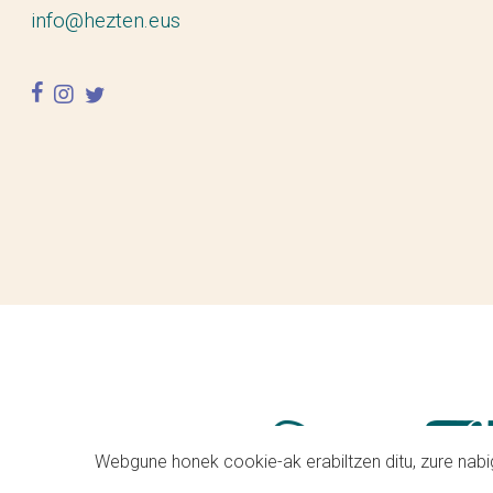
info@hezten.eus
facebook
instagram
twitter
Webgune honek cookie-ak erabiltzen ditu, zure nabig