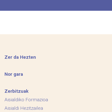
Zer da Hezten
Nor gara
Zerbitzuak
Aisialdiko Formazioa
Aisialdi Hezitzailea