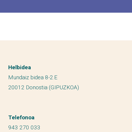
Helbidea
Mundaiz bidea 8-2.E
20012 Donostia (GIPUZKOA)
Telefonoa
943 270 033