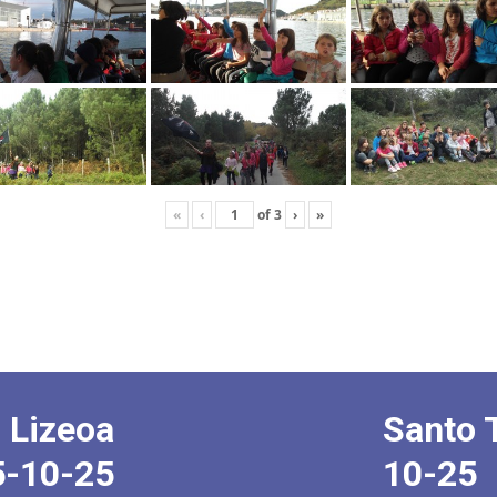
«
‹
of
3
›
»
 Lizeoa
Santo 
5-10-25
10-25