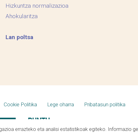
Hizkuntza normalizazioa
Ahokularitza
Lan poltsa
Cookie Politika
Lege oharra
Pribatasun politika
azioa errazteko eta analisi estatistikoak egiteko. Informazio g