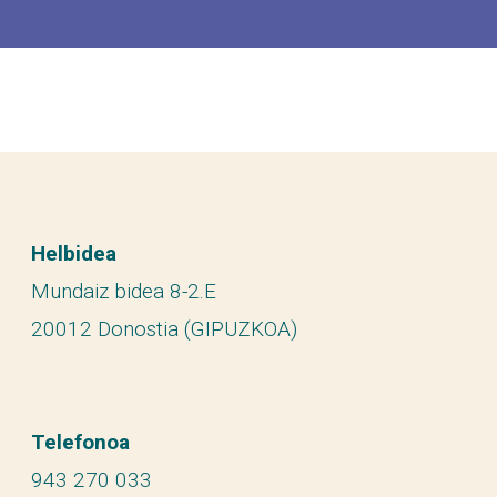
Helbidea
Mundaiz bidea 8-2.E
20012 Donostia (GIPUZKOA)
Telefonoa
943 270 033