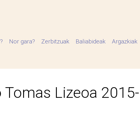
?
Nor gara?
Zerbitzuak
Baliabideak
Argazkiak
 Tomas Lizeoa 2015