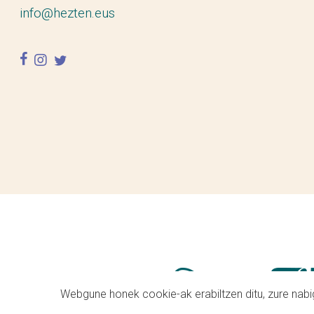
info@hezten.eus
facebook
instagram
twitter
Webgune honek cookie-ak erabiltzen ditu, zure nabig