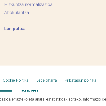
Hizkuntza normalizazioa
Ahokularitza
Lan poltsa
Cookie Politika
Lege oharra
Pribatasun politika
azioa errazteko eta analisi estatistikoak egiteko. Informazio g