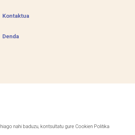
Kontaktua
Denda
ehiago nahi baduzu, kontsultatu gure
Cookien Politika