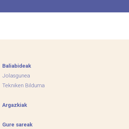
Baliabideak
Jolasgunea
Tekniken Bilduma
Argazkiak
Gure sareak