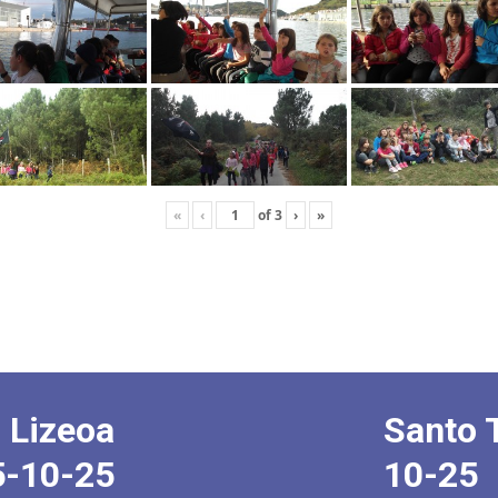
«
‹
of
3
›
»
 Lizeoa
Santo 
5-10-25
10-25