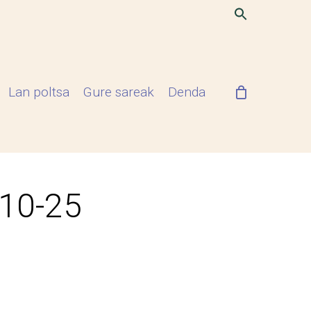
Lan poltsa
Gure sareak
Denda
-10-25