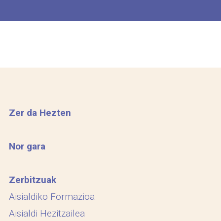
Zer da Hezten
Nor gara
Zerbitzuak
Aisialdiko Formazioa
Aisialdi Hezitzailea