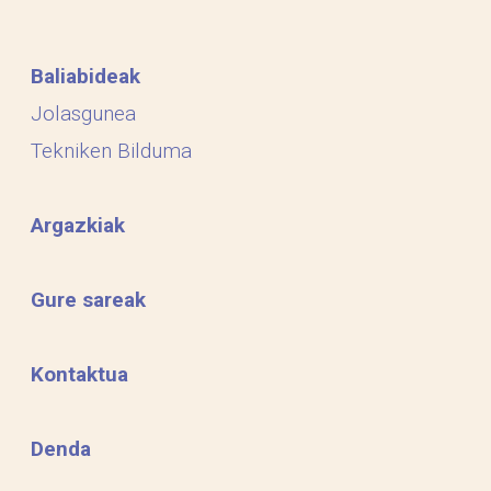
Baliabideak
Jolasgunea
Tekniken Bilduma
Argazkiak
Gure sareak
Kontaktua
Denda