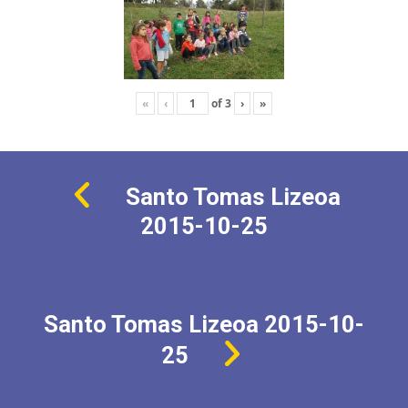
«
‹
of
3
›
»
Santo Tomas Lizeoa
2015-10-25
Santo Tomas Lizeoa 2015-10-
25