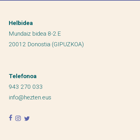
Helbidea
Mundaiz bidea 8-2.E
20012 Donostia (GIPUZKOA)
Telefonoa
943 270 033
info@hezten.eus
facebook
instagram
twitter