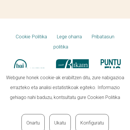
Cookie Politika
Lege oharra
Pribatasun
politika
Webgune honek cookie-ak erabiltzen ditu, zure nabigazioa
errazteko eta analisi estatistikoak egiteko. Informazio
gehiago nahi baduzu, kontsultatu gure
Cookien Politika
Onartu
Ukatu
Konfiguratu