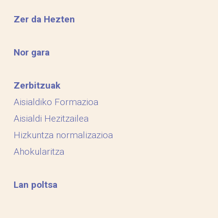
Zer da Hezten
Nor gara
Zerbitzuak
Aisialdiko Formazioa
Aisialdi Hezitzailea
Hizkuntza normalizazioa
Ahokularitza
Lan poltsa