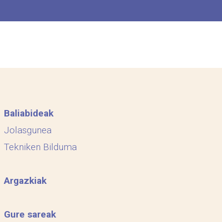
Baliabideak
Jolasgunea
Tekniken Bilduma
Argazkiak
Gure sareak