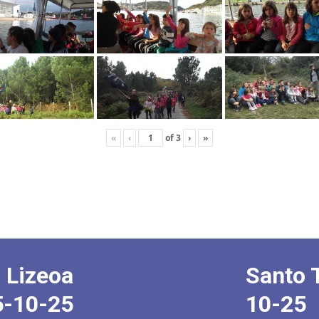
«
‹
of
3
›
»
 Lizeoa
Santo 
5-10-25
10-25