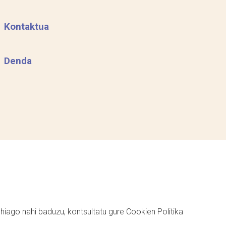
Kontaktua
Denda
ehiago nahi baduzu, kontsultatu gure
Cookien Politika