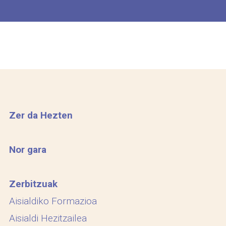
Zer da Hezten
Nor gara
Zerbitzuak
Aisialdiko Formazioa
Aisialdi Hezitzailea