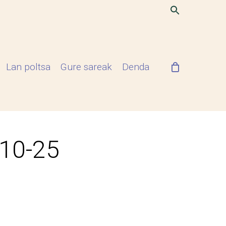
Lan poltsa
Gure sareak
Denda
-10-25