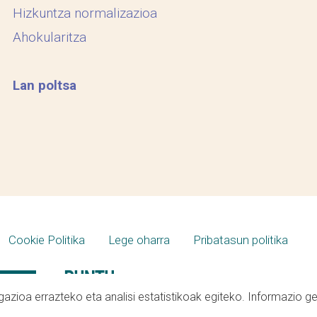
Hizkuntza normalizazioa
Ahokularitza
Lan poltsa
Cookie Politika
Lege oharra
Pribatasun politika
azioa errazteko eta analisi estatistikoak egiteko. Informazio g