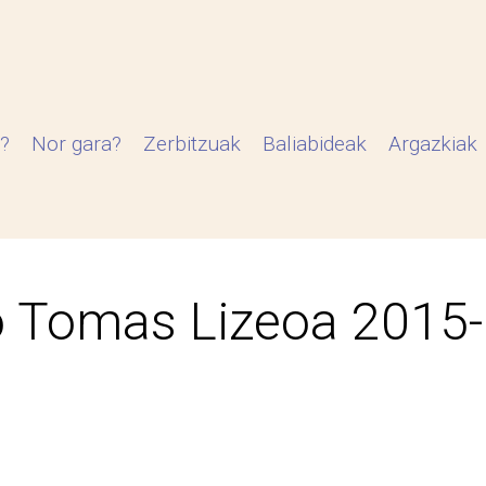
?
Nor gara?
Zerbitzuak
Baliabideak
Argazkiak
 Tomas Lizeoa 2015