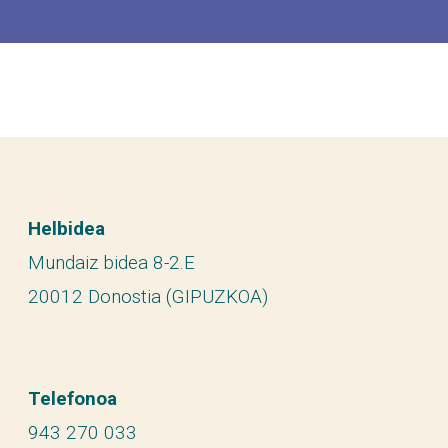
Helbidea
Mundaiz bidea 8-2.E
20012 Donostia (GIPUZKOA)
Telefonoa
943 270 033