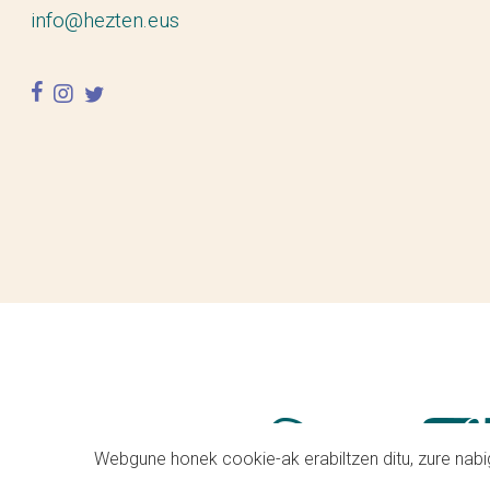
info@hezten.eus
facebook
instagram
twitter
Webgune honek cookie-ak erabiltzen ditu, zure nabig