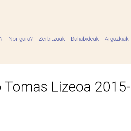
?
Nor gara?
Zerbitzuak
Baliabideak
Argazkiak
 Tomas Lizeoa 2015