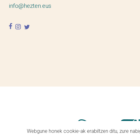
info@hezten.eus
facebook
instagram
twitter
Webgune honek cookie-ak erabiltzen ditu, zure nabig