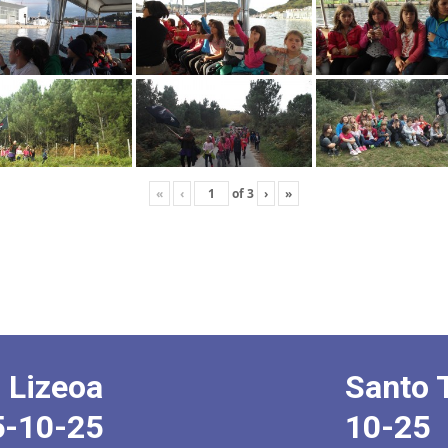
«
‹
of
3
›
»
 Lizeoa
Santo 
5-10-25
10-25