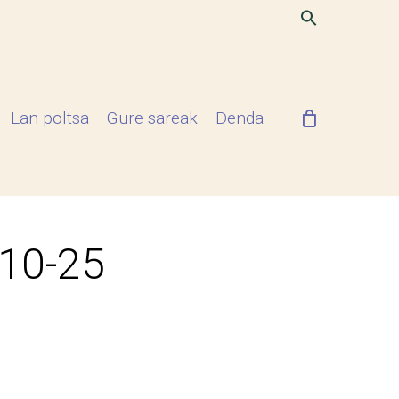
Lan poltsa
Gure sareak
Denda
-10-25