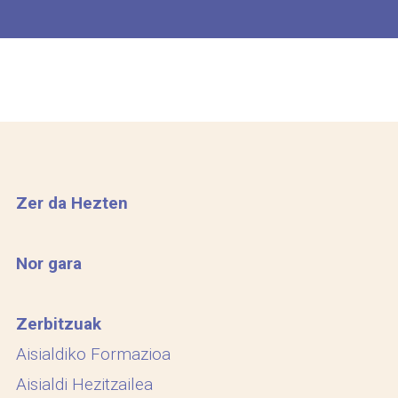
Zer da Hezten
Nor gara
Zerbitzuak
Aisialdiko Formazioa
Aisialdi Hezitzailea