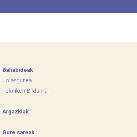
Baliabideak
Jolasgunea
Tekniken Bilduma
Argazkiak
Gure sareak