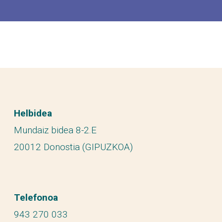
Helbidea
Mundaiz bidea 8-2.E
20012 Donostia (GIPUZKOA)
Telefonoa
943 270 033