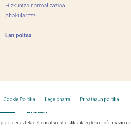
Hizkuntza normalizazioa
Ahokularitza
Lan poltsa
Cookie Politika
Lege oharra
Pribatasun politika
azioa errazteko eta analisi estatistikoak egiteko. Informazio g