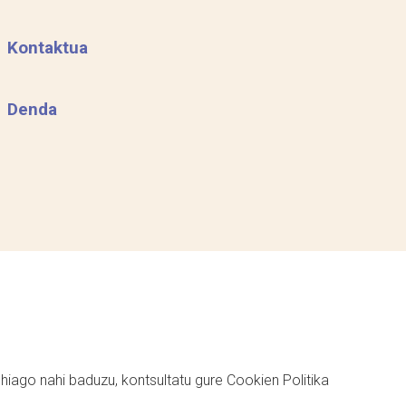
Kontaktua
Denda
ehiago nahi baduzu, kontsultatu gure
Cookien Politika