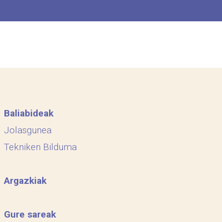
Baliabideak
Jolasgunea
Tekniken Bilduma
Argazkiak
Gure sareak