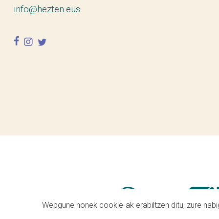
info@hezten.eus
facebook
instagram
twitter
Webgune honek cookie-ak erabiltzen ditu, zure nabig