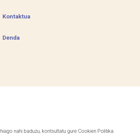
Kontaktua
Denda
ehiago nahi baduzu, kontsultatu gure
Cookien Politika