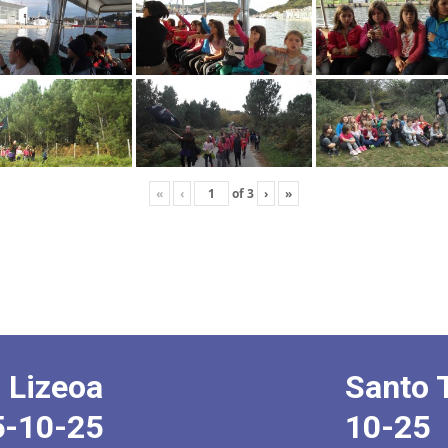
«
‹
of
3
›
»
 Lizeoa
Santo 
5-10-25
10-25