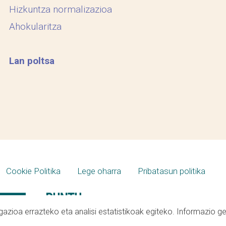
Hizkuntza normalizazioa
Ahokularitza
Lan poltsa
Cookie Politika
Lege oharra
Pribatasun politika
azioa errazteko eta analisi estatistikoak egiteko. Informazio g