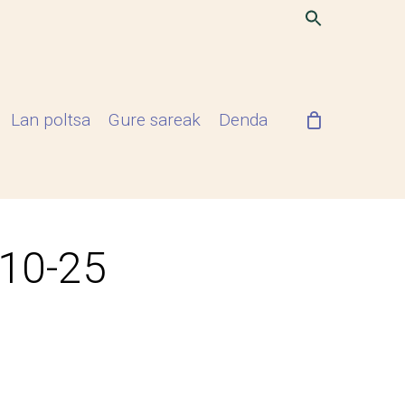
Lan poltsa
Gure sareak
Denda
-10-25