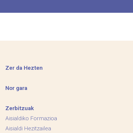
Zer da Hezten
Nor gara
Zerbitzuak
Aisialdiko Formazioa
Aisialdi Hezitzailea