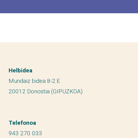
Helbidea
Mundaiz bidea 8-2.E
20012 Donostia (GIPUZKOA)
Telefonoa
943 270 033