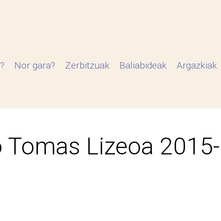
?
Nor gara?
Zerbitzuak
Baliabideak
Argazkiak
 Tomas Lizeoa 2015