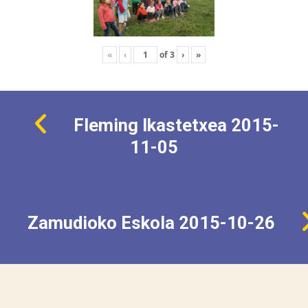
«
‹
of
3
›
»
Fleming Ikastetxea 2015-
11-05
Zamudioko Eskola 2015-10-26