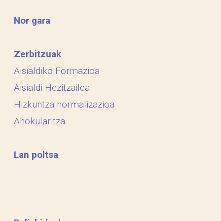
Nor gara
Zerbitzuak
Aisialdiko Formazioa
Aisialdi Hezitzailea
Hizkuntza normalizazioa
Ahokularitza
Lan poltsa