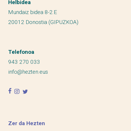
Helbidea
Mundaiz bidea 8-2.E
20012 Donostia (GIPUZKOA)
Telefonoa
943 270 033
info@hezten.eus
facebook
instagram
twitter
Zer da Hezten