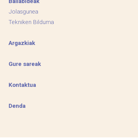
Baliabideak
Jolasgunea
Tekniken Bilduma
Argazkiak
Gure sareak
Kontaktua
Denda