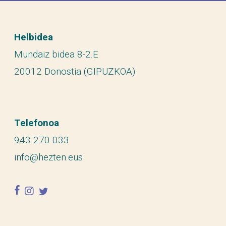
Helbidea
Mundaiz bidea 8-2.E
20012 Donostia (GIPUZKOA)
Telefonoa
943 270 033
info@hezten.eus
facebook
instagram
twitter