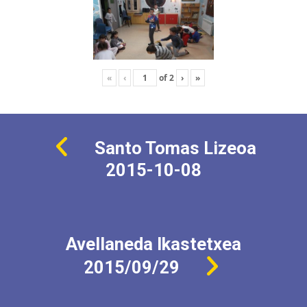
«
‹
of
2
›
»
Santo Tomas Lizeoa
2015-10-08
Avellaneda Ikastetxea
2015/09/29