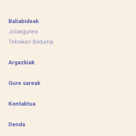
Baliabideak
Jolasgunea
Tekniken Bilduma
Argazkiak
Gure sareak
Kontaktua
Denda