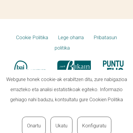
Cookie Politika
Lege oharra
Pribatasun
politika
Webgune honek cookie-ak erabiltzen ditu, zure nabigazioa
errazteko eta analisi estatistikoak egiteko. Informazio
gehiago nahi baduzu, kontsultatu gure
Cookien Politika
Onartu
Ukatu
Konfiguratu