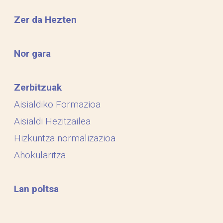
Zer da Hezten
Nor gara
Zerbitzuak
Aisialdiko Formazioa
Aisialdi Hezitzailea
Hizkuntza normalizazioa
Ahokularitza
Lan poltsa