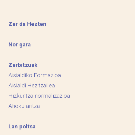
Zer da Hezten
Nor gara
Zerbitzuak
Aisialdiko Formazioa
Aisialdi Hezitzailea
Hizkuntza normalizazioa
Ahokularitza
Lan poltsa