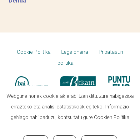
Denda
Cookie Politika
Lege oharra
Pribatasun
politika
Webgune honek cookie-ak erabiltzen ditu, zure nabigazioa
errazteko eta analisi estatistikoak egiteko. Informazio
gehiago nahi baduzu, kontsultatu gure
Cookien Politika