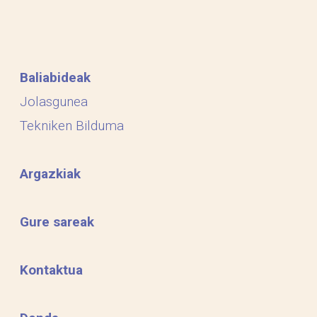
Baliabideak
Jolasgunea
Tekniken Bilduma
Argazkiak
Gure sareak
Kontaktua