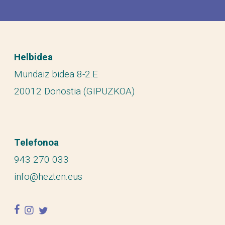
Helbidea
Mundaiz bidea 8-2.E
20012 Donostia (GIPUZKOA)
Telefonoa
943 270 033
info@hezten.eus
facebook
instagram
twitter