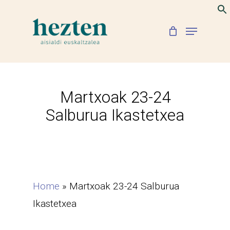
Skip
to
Menu
Close
main
Menu
content
Martxoak 23-24
Salburua Ikastetxea
Home
»
Martxoak 23-24 Salburua
Ikastetxea