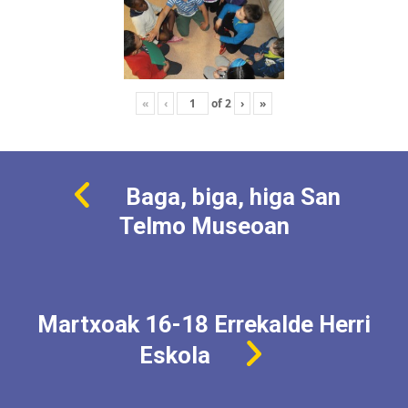
«
‹
of
2
›
»
Baga, biga, higa San
Telmo Museoan
Martxoak 16-18 Errekalde Herri
Eskola