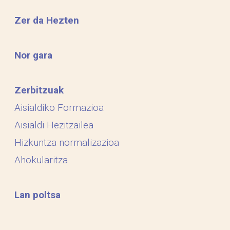
Zer da Hezten
Nor gara
Zerbitzuak
Aisialdiko Formazioa
Aisialdi Hezitzailea
Hizkuntza normalizazioa
Ahokularitza
Lan poltsa