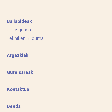
Baliabideak
Jolasgunea
Tekniken Bilduma
Argazkiak
Gure sareak
Kontaktua
Denda