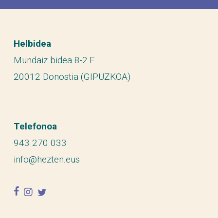
Helbidea
Mundaiz bidea 8-2.E
20012 Donostia (GIPUZKOA)
Telefonoa
943 270 033
info@hezten.eus
facebook
instagram
twitter