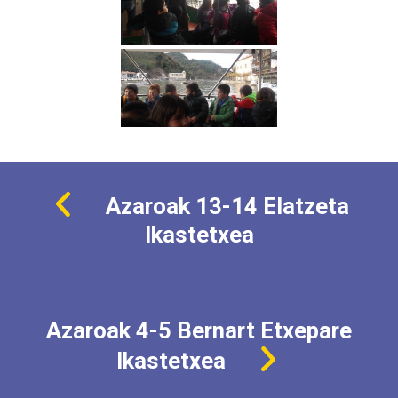
Azaroak 13-14 Elatzeta
Ikastetxea
Azaroak 4-5 Bernart Etxepare
Ikastetxea