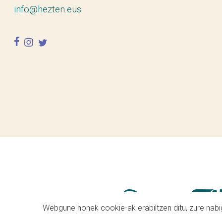
info@hezten.eus
facebook
instagram
twitter
Webgune honek cookie-ak erabiltzen ditu, zure nabig