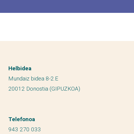
Helbidea
Mundaiz bidea 8-2.E
20012 Donostia (GIPUZKOA)
Telefonoa
943 270 033