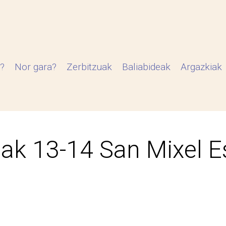
?
Nor gara?
Zerbitzuak
Baliabideak
Argazkiak
ilak 13-14 San Mixel E