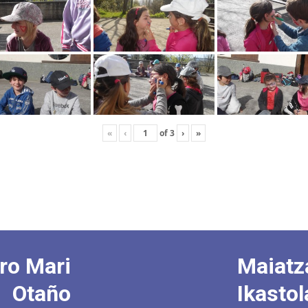
«
‹
of
3
›
»
ro Mari
Maiatz
Otaño
Ikastol