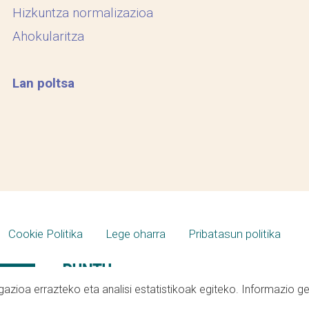
Hizkuntza normalizazioa
Ahokularitza
Lan poltsa
Cookie Politika
Lege oharra
Pribatasun politika
azioa errazteko eta analisi estatistikoak egiteko. Informazio g