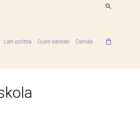
Lan poltsa
Gure sareak
Denda
skola