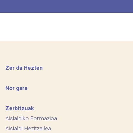
Zer da Hezten
Nor gara
Zerbitzuak
Aisialdiko Formazioa
Aisialdi Hezitzailea