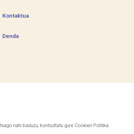
Kontaktua
Denda
ehiago nahi baduzu, kontsultatu gure
Cookien Politika