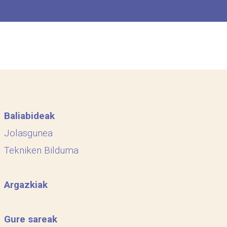
Baliabideak
Jolasgunea
Tekniken Bilduma
Argazkiak
Gure sareak