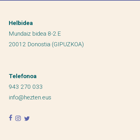
Helbidea
Mundaiz bidea 8-2.E
20012 Donostia (GIPUZKOA)
Telefonoa
943 270 033
info@hezten.eus
facebook
instagram
twitter