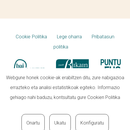
Cookie Politika
Lege oharra
Pribatasun
politika
Webgune honek cookie-ak erabiltzen ditu, zure nabigazioa
errazteko eta analisi estatistikoak egiteko. Informazio
gehiago nahi baduzu, kontsultatu gure
Cookien Politika
Onartu
Ukatu
Konfiguratu