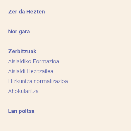
Zer da Hezten
Nor gara
Zerbitzuak
Aisialdiko Formazioa
Aisialdi Hezitzailea
Hizkuntza normalizazioa
Ahokularitza
Lan poltsa