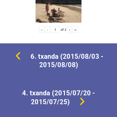
«
‹
of
2
›
»
6. txanda (2015/08/03 -
2015/08/08)
4. txanda (2015/07/20 -
2015/07/25)