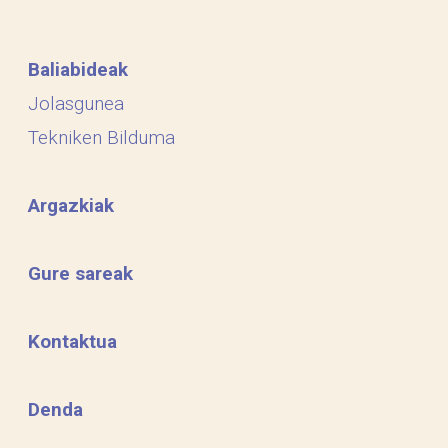
Baliabideak
Jolasgunea
Tekniken Bilduma
Argazkiak
Gure sareak
Kontaktua
Denda