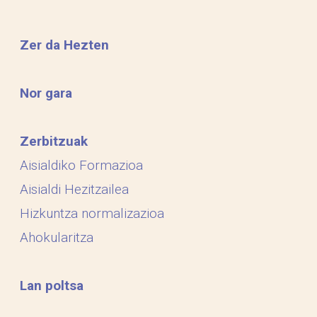
Zer da Hezten
Nor gara
Zerbitzuak
Aisialdiko Formazioa
Aisialdi Hezitzailea
Hizkuntza normalizazioa
Ahokularitza
Lan poltsa