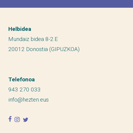
Helbidea
Mundaiz bidea 8-2.E
20012 Donostia (GIPUZKOA)
Telefonoa
943 270 033
info@hezten.eus
facebook
instagram
twitter