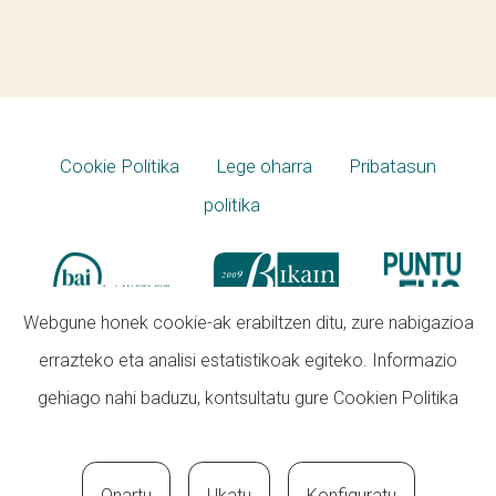
Cookie Politika
Lege oharra
Pribatasun
politika
Webgune honek cookie-ak erabiltzen ditu, zure nabigazioa
errazteko eta analisi estatistikoak egiteko. Informazio
gehiago nahi baduzu, kontsultatu gure
Cookien Politika
Onartu
Ukatu
Konfiguratu