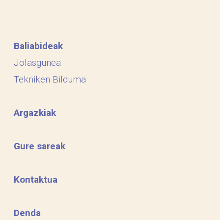
Baliabideak
Jolasgunea
Tekniken Bilduma
Argazkiak
Gure sareak
Kontaktua
Denda