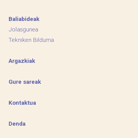
Baliabideak
Jolasgunea
Tekniken Bilduma
Argazkiak
Gure sareak
Kontaktua
Denda