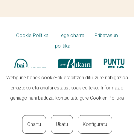
Cookie Politika
Lege oharra
Pribatasun
politika
Webgune honek cookie-ak erabiltzen ditu, zure nabigazioa
errazteko eta analisi estatistikoak egiteko. Informazio
gehiago nahi baduzu, kontsultatu gure
Cookien Politika
Onartu
Ukatu
Konfiguratu