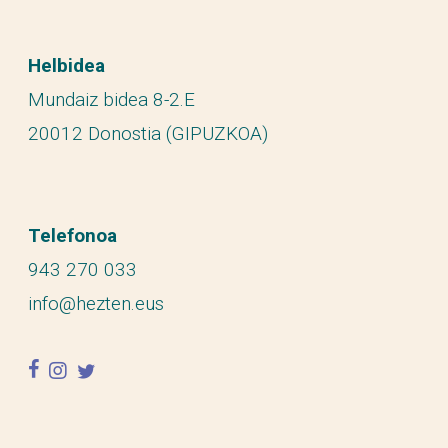
Helbidea
Mundaiz bidea 8-2.E
20012 Donostia (GIPUZKOA)
Telefonoa
943 270 033
info@hezten.eus
facebook
instagram
twitter