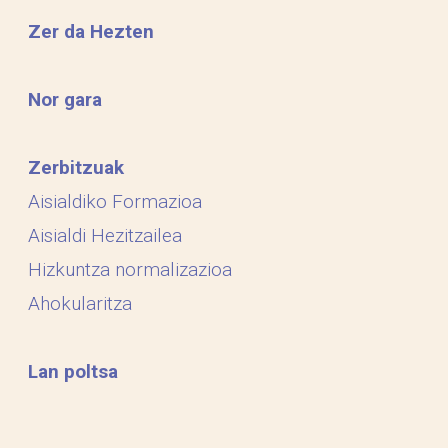
Zer da Hezten
Nor gara
Zerbitzuak
Aisialdiko Formazioa
Aisialdi Hezitzailea
Hizkuntza normalizazioa
Ahokularitza
Lan poltsa