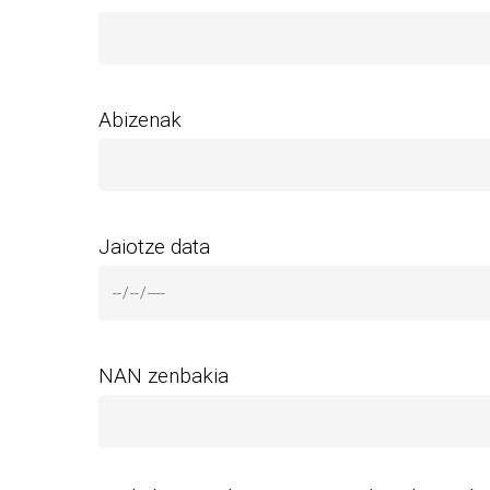
Abizenak
Jaiotze data
NAN zenbakia