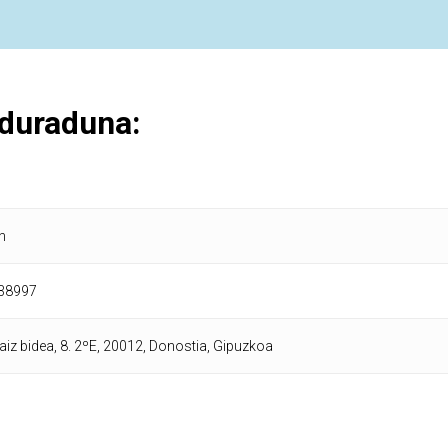
duraduna:
n
38997
iz bidea, 8. 2ºE, 20012, Donostia, Gipuzkoa