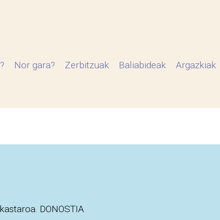
?
Nor gara?
Zerbitzuak
Baliabideak
Argazkiak
 ikastaroa. DONOSTIA