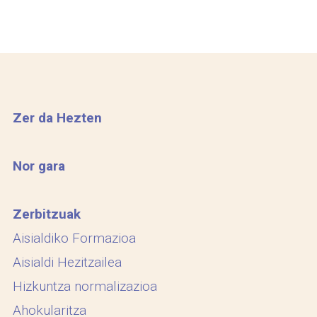
Zer da Hezten
Nor gara
Zerbitzuak
Aisialdiko Formazioa
Aisialdi Hezitzailea
Hizkuntza normalizazioa
Ahokularitza