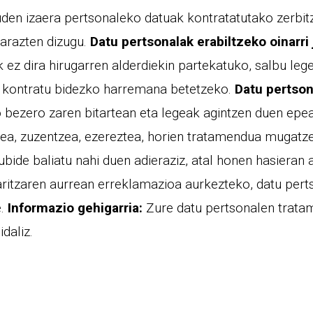
en izaera pertsonaleko datuak kontratatutako zerbitz
inarazten dizugu.
Datu pertsonalak erabiltzeko oinarri 
 ez dira hirugarren alderdiekin partekatuko, salbu l
 kontratu bidezko harremana betetzeko.
Datu pertso
o bezero zaren bitartean eta legeak agintzen duen epe
ea, zuzentzea, ezereztea, horien tratamendua mugatze
ide baliatu nahi duen adieraziz, atal honen hasieran a
taritzaren aurrean erreklamazioa aurkezteko, datu pe
e.
Informazio gehigarria:
Zure datu pertsonalen trata
daliz.