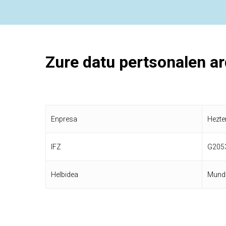
Zure
datu
pertsonalen
ar
Enpresa
Hezte
IFZ
G205
Helbidea
Munda