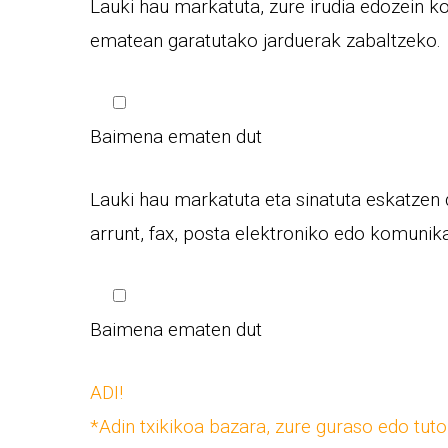
Lauki hau markatuta, zure irudia edozein k
ematean garatutako jarduerak zabaltzeko.
Baimena ematen dut
Lauki hau markatuta eta sinatuta eskatzen
arrunt, fax, posta elektroniko edo komunik
Baimena ematen dut
ADI!
*Adin txikikoa bazara, zure guraso edo tut