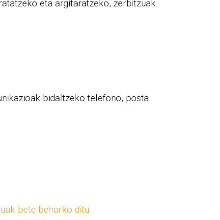
atatzeko eta argitaratzeko, zerbitzuak
nikazioak bidaltzeko telefono, posta
tuak bete beharko ditu: