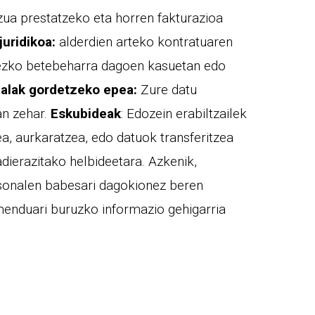
ua prestatzeko eta horren fakturazioa
juridikoa:
alderdien arteko kontratuaren
egezko betebeharra dagoen kasuetan edo
nalak gordetzeko epea:
Zure datu
an zehar.
Eskubideak
: Edozein erabiltzailek
a, aurkaratzea, edo datuok transferitzea
dierazitako helbideetara. Azkenik,
rtsonalen babesari dagokionez beren
menduari buruzko informazio gehigarria