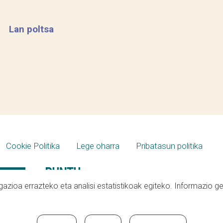
Lan poltsa
Cookie Politika
Lege oharra
Pribatasun politika
azioa errazteko eta analisi estatistikoak egiteko. Informazio g