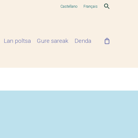
Castellano
Français
Lan poltsa
Gure sareak
Denda