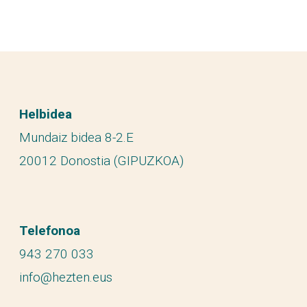
Helbidea
Mundaiz bidea 8-2.E
20012 Donostia (GIPUZKOA)
Telefonoa
943 270 033
info@hezten.eus