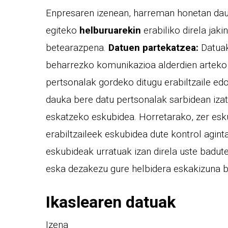
Enpresaren izenean, harreman honetan daud
egiteko
helburuarekin
erabiliko direla jak
betearazpena.
Datuen partekatzea:
Datuak
beharrezko komunikazioa alderdien arteko
pertsonalak gordeko ditugu erabiltzaile ed
dauka bere datu pertsonalak sarbidean izat
eskatzeko eskubidea. Horretarako, zer eskub
erabiltzaileek eskubidea dute kontrol agin
eskubideak urratuak izan direla uste badut
eska dezakezu gure helbidera eskakizuna bi
Ikaslearen datuak
Izena