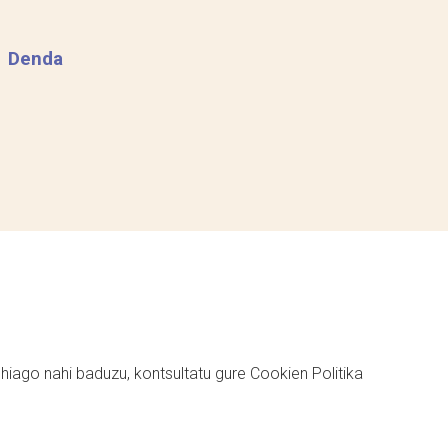
Denda
ehiago nahi baduzu, kontsultatu gure
Cookien Politika