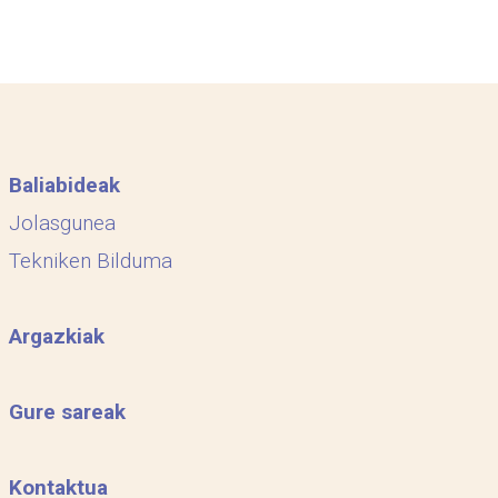
Baliabideak
Jolasgunea
Tekniken Bilduma
Argazkiak
Gure sareak
Kontaktua