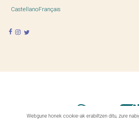
Castellano
Français
facebook
instagram
twitter
Webgune honek cookie-ak erabiltzen ditu, zure nabig