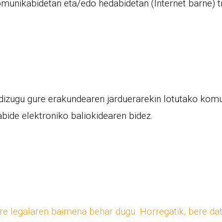
omunikabidetan eta/edo hedabidetan (Internet barne) tr
 dizugu gure erakundearen jarduerarekin lotutako komu
abide elektroniko baliokidearen bidez.
ore legalaren baimena behar dugu. Horregatik, bere da