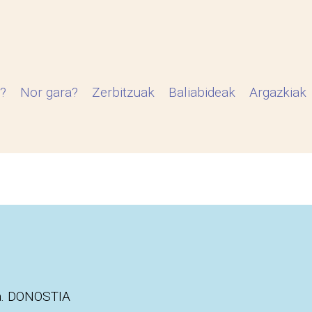
?
Nor gara?
Zerbitzuak
Baliabideak
Argazkiak
oa. DONOSTIA