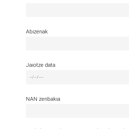
Abizenak
Jaiotze data
NAN zenbakia