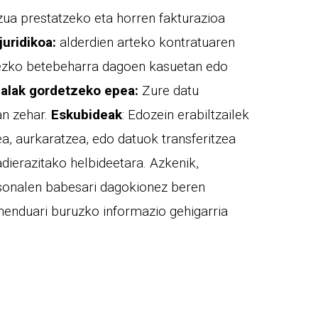
ua prestatzeko eta horren fakturazioa
juridikoa:
alderdien arteko kontratuaren
egezko betebeharra dagoen kasuetan edo
nalak gordetzeko epea:
Zure datu
an zehar.
Eskubideak
: Edozein erabiltzailek
a, aurkaratzea, edo datuok transferitzea
dierazitako helbideetara. Azkenik,
rtsonalen babesari dagokionez beren
menduari buruzko informazio gehigarria