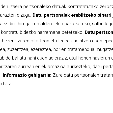
en izaera pertsonaleko datuak kontratatutako zerbitz
inarazten dizugu.
Datu pertsonalak erabiltzeko oinarri 
 ez dira hirugarren alderdiekin partekatuko, salbu l
 kontratu bidezko harremana betetzeko.
Datu pertso
o bezero zaren bitartean eta legeak agintzen duen epe
ea, zuzentzea, ezereztea, horien tratamendua mugatze
ide baliatu nahi duen adieraziz, atal honen hasieran a
taritzaren aurrean erreklamazioa aurkezteko, datu pe
e.
Informazio gehigarria:
Zure datu pertsonalen trata
daliz.