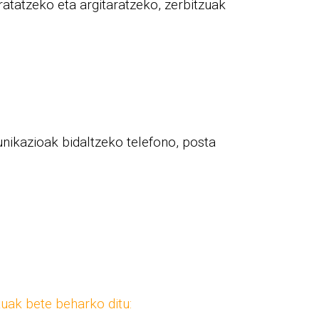
atatzeko eta argitaratzeko, zerbitzuak
nikazioak bidaltzeko telefono, posta
tuak bete beharko ditu: