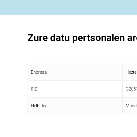
Zure
datu
pertsonalen
ar
Enpresa
Hezte
IFZ
G205
Helbidea
Munda