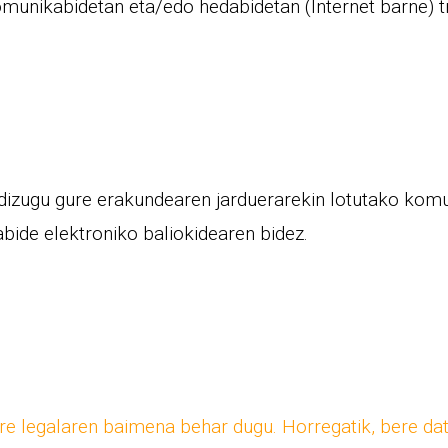
omunikabidetan eta/edo hedabidetan (Internet barne) tr
 dizugu gure erakundearen jarduerarekin lotutako komu
abide elektroniko baliokidearen bidez.
ore legalaren baimena behar dugu. Horregatik, bere da