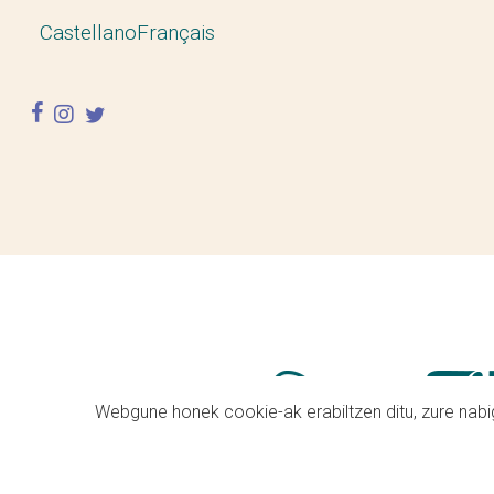
Castellano
Français
facebook
instagram
twitter
Webgune honek cookie-ak erabiltzen ditu, zure nabig