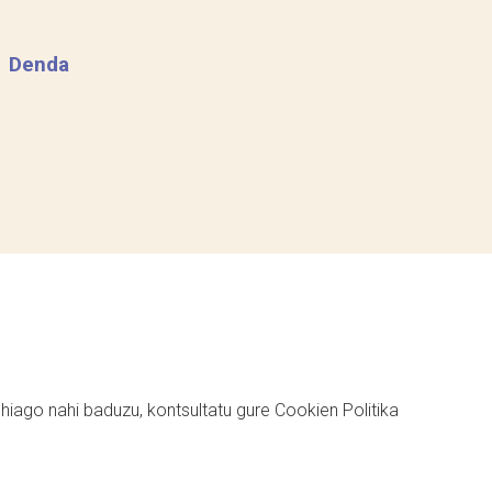
Denda
ehiago nahi baduzu, kontsultatu gure
Cookien Politika