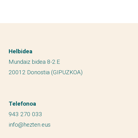
Helbidea
Mundaiz bidea 8-2.E
20012 Donostia (GIPUZKOA)
Telefonoa
943 270 033
info@hezten.eus