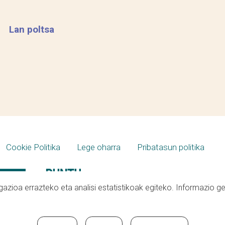
Lan poltsa
Cookie Politika
Lege oharra
Pribatasun politika
azioa errazteko eta analisi estatistikoak egiteko. Informazio g