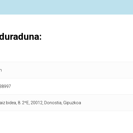
duraduna:
n
38997
iz bidea, 8. 2ºE, 20012, Donostia, Gipuzkoa