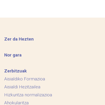
Zer da Hezten
Nor gara
Zerbitzuak
Aisialdiko Formazioa
Aisialdi Hezitzailea
Hizkuntza normalizazioa
Ahokularitza