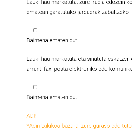
Lauki hau markatuta, zure irudia edozein k
ematean garatutako jarduerak zabaltzeko.
Baimena ematen dut
Lauki hau markatuta eta sinatuta eskatzen
arrunt, fax, posta elektroniko edo komunik
Baimena ematen dut
ADI!
*Adin txikikoa bazara, zure guraso edo tut