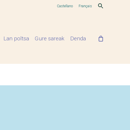
Castellano
Français
Lan poltsa
Gure sareak
Denda