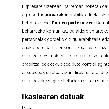
Enpresaren izenean, harreman honetan daud
egiteko
helburuarekin
erabiliko direla jak
betearazpena.
Datuen partekatzea:
Datuak
beharrezko komunikazioa alderdien arteko
pertsonalak gordeko ditugu erabiltzaile ed
dauka bere datu pertsonalak sarbidean izat
eskatzeko eskubidea. Horretarako, zer eskub
erabiltzaileek eskubidea dute kontrol agin
eskubideak urratuak izan direla uste badut
eska dezakezu gure helbidera eskakizuna bi
Ikaslearen datuak
Izena