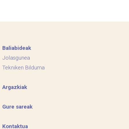
Baliabideak
Jolasgunea
Tekniken Bilduma
Argazkiak
Gure sareak
Kontaktua